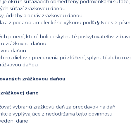
ých je okruh súťažiacich obmedzený podmienkami súťaže, 
vých súťaží zrážkovou daňou
y, údržby a opráv zrážkovou daňou
la a z podania umeleckého výkonu podľa § 6 ods. 2 písm.
 plnení, ktoré boli poskytnuté poskytovateľovi zdravotn
du zrážkovou daňou
kovou daňou
 rozdielov z precenenia pri zlúčení, splynutí alebo ro
zrážkovou daňou
ňovaných zrážkovou daňou
 zrážkovej dane
žovať vybranú zrážkovú daň za preddavok na daň
kcie vyplývajúce z nedodržania tejto povinnosti
vedení dane