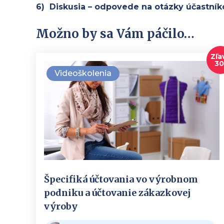
6) Diskusia – odpovede na otázky účastník
Možno by sa Vám páčilo…
Zľa
3
Videoškolenia
Špecifiká účtovania vo výrobnom
podniku a účtovanie zákazkovej
výroby