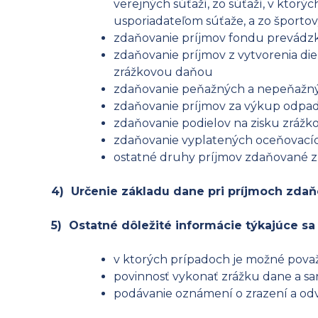
verejných súťaží, zo súťaží, v ktor
usporiadateľom súťaže, a zo športo
zdaňovanie príjmov fondu prevádzk
zdaňovanie príjmov z vytvorenia die
zrážkovou daňou
zdaňovanie peňažných a nepeňažných
zdaňovanie príjmov za výkup odpa
zdaňovanie podielov na zisku zráž
zdaňovanie vyplatených oceňovacích
ostatné druhy príjmov zdaňované 
4) Určenie základu dane pri príjmoch zda
5) Ostatné dôležité informácie týkajúce sa
v ktorých prípadoch je možné pova
povinnosť vykonať zrážku dane a san
podávanie oznámení o zrazení a od