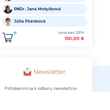
RNDr. Jana Motyčková
Júlia Pšenková
cena bez DPH
150,00
€
Prihlásením sa k odberu newslettrov
súhlasíte so spracúvaním osobných
údajov
na účely oslovovania s
marketingovými ponukami