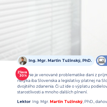
Ing. Mgr. Martin Tužinský, PhD.
Zľava
Školenie je venované problematike dani z príj
30%
netýka iba Slovenska a legislatívy platnej na 
dvojitého zdanenia. Či už ide o výplatu podiel
starostlivosti a mnoho ďalších plnení.
Lektor
: Ing. Mgr.
Martin Tužinský
, PhD., daňo