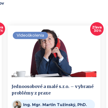
ov
va
Zľava
0%
30%
Videoškolenia
Jednoosobové a malé s.r.o. – vybrané
problémy z praxe
Ing. Mgr. Martin Tužinský, PhD.