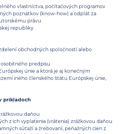
selného vlastníctva, počítačových programov
eľných poznatkov (know-how) a odplát za
 autorskému právu
skej republiky
rozdelení obchodných spoločností alebo
a osobitného predpisu
Európskej únie a ktorá je aj konečným
území iného členského štátu Európskej únie,
v príkladoch
 zrážkovou daňou
ch z ich vyplatenia (vrátenia) zrážkovou daňou
amných súťaží a žrebovaní, peňažných cien z