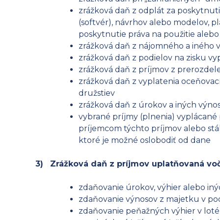
zrážková daň z odplát za poskytnut
(softvér), návrhov alebo modelov, 
poskytnutie práva na použitie aleb
zrážková daň z nájomného a iného 
zrážková daň z podielov na zisku v
zrážková daň z príjmov z prerozdel
zrážková daň z vyplatenia oceňovací
družstiev
zrážková daň z úrokov a iných výnos
vybrané príjmy (plnenia) vyplácané
príjemcom týchto príjmov alebo stá
ktoré je možné oslobodiť od dane
3)
Zrážková daň z príjmov uplatňovaná voč
zdaňovanie úrokov, výhier alebo in
zdaňovanie výnosov z majetku v pod
zdaňovanie peňažných výhier v loté