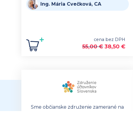
Ing. Mária Cvečková, CA
cena bez DPH
55,00
€
38,50
€
Sme občianske združenie zamerané na
združovanie, rozvoj a podporu
profesie účtovníkov a personalistov a
šírenie ich dobrého mena.
Nie sme