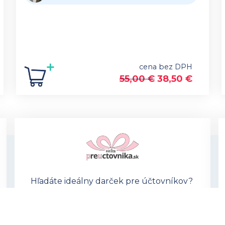
cena bez DPH
55,00
€
38,50
€
Hľadáte ideálny darček pre účtovníkov?
V ponuke eshopu preuctovnika.sk
nájdete
vtipné aj praktické
produkty,
ktoré potešia každého!