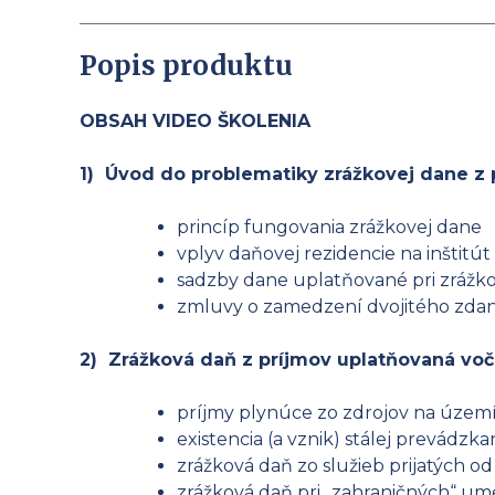
Popis produktu
OBSAH VIDEO ŠKOLENIA
1) Úvod do problematiky zrážkovej dane z 
princíp fungovania zrážkovej dane
vplyv daňovej rezidencie na inštitút
sadzby dane uplatňované pri zrážko
zmluvy o zamedzení dvojitého zdane
2) Zrážková daň z príjmov uplatňovaná voč
príjmy plynúce zo zdrojov na území
existencia (a vznik) stálej prevádzk
zrážková daň zo služieb prijatých o
zrážková daň pri „zahraničných“ u