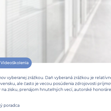
Videoškolenia
mov vyberanej zrážkou. Daň vyberaná zrážkou je relatívn
Slovensku, ale často je vecou posúdenia zdrojovosti príj
ov na zisku, prenájom hnuteľných vecí, autorské honoráre
vý poradca