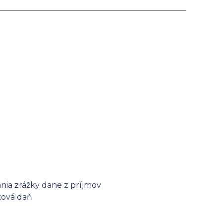
nia zrážky dane z príjmov
žková daň