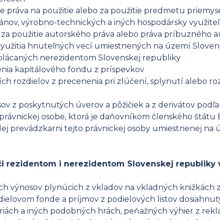
ie práva na použitie alebo za použitie predmetu priemy
plánov, výrobno-technických a iných hospodársky využit
o za použitie autorského práva alebo práva príbuzného
využitia hnuteľných vecí umiestnených na území Sloven
yplácaných nerezidentom Slovenskej republiky
enia kapitálového fondu z príspevkov
ch rozdielov z precenenia pri zlúčení, splynutí alebo 
ov z poskytnutých úverov a pôžičiek a z derivátov podľ
 právnickej osobe, ktorá je daňovníkom členského štátu 
lej prevádzkarni tejto právnickej osoby umiestnenej na 
i rezidentom i nerezidentom Slovenskej republiky 
ých výnosov plynúcich z vkladov na vkladných knižkách
ielovom fonde a príjmov z podielových listov dosiahnutý
riách a iných podobných hrách, peňažných výhier z rekl