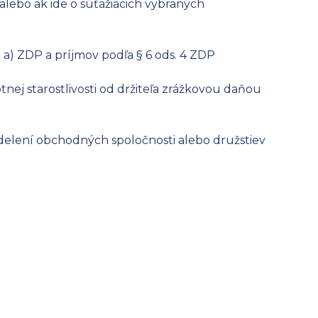
alebo ak ide o súťažiacich vybraných
 a) ZDP a príjmov podľa § 6 ods. 4 ZDP
ej starostlivosti od držiteľa zrážkovou daňou
zdelení obchodných spoločnosti alebo družstiev