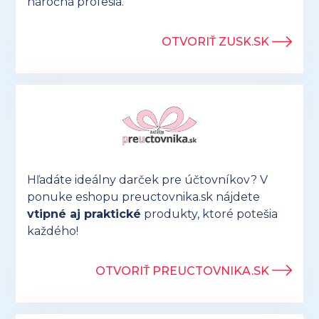
náročná profesia.
OTVORIŤ ZUSK.SK
Hľadáte ideálny darček pre účtovníkov? V
ponuke eshopu preuctovnika.sk nájdete
vtipné aj praktické
produkty, ktoré potešia
každého!
OTVORIŤ PREUCTOVNIKA.SK