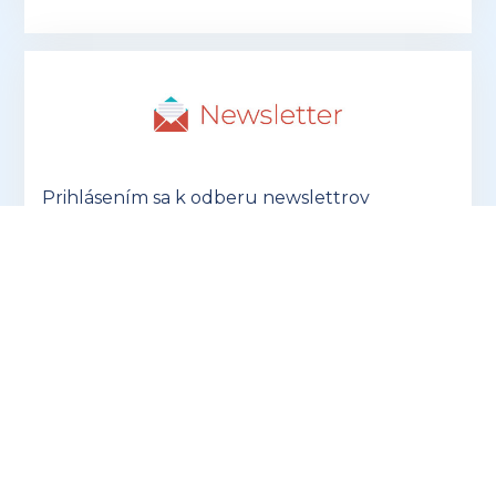
Prihlásením sa k odberu newslettrov
súhlasíte so spracúvaním osobných údajov
na účely oslovovania s marketingovými
ponukami prevádzkovateľa ProFuturion
accounting s.r.o.
PRIHLÁSIŤ SA K ODBERU