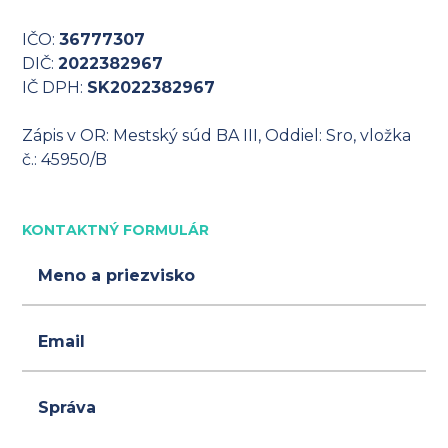
IČO:
36777307
DIČ:
2022382967
IČ DPH:
SK2022382967
Zápis v OR: Mestský súd BA III, Oddiel: Sro, vložka
č.: 45950/B
KONTAKTNÝ FORMULÁR