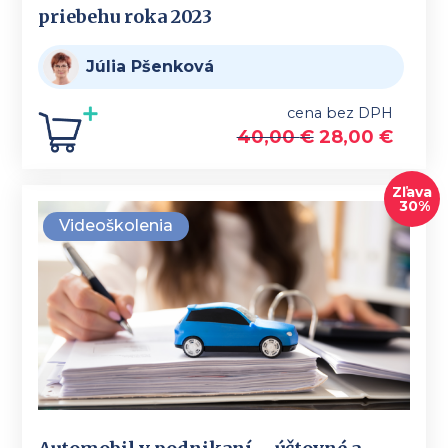
priebehu roka 2023
Júlia Pšenková
cena bez DPH
40,00
€
28,00
€
Zľava
30%
Videoškolenia