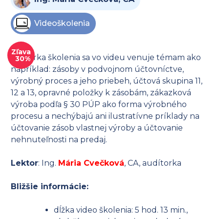
Videoškolenia
Zľava
Lektorka školenia sa vo videu venuje témam ako
30%
napríklad: zásoby v podvojnom účtovníctve,
výrobný proces a jeho priebeh, účtová skupina 11,
12 a 13, opravné položky k zásobám, zákazková
výroba podľa § 30 PÚP ako forma výrobného
procesu a nechýbajú ani ilustratívne príklady na
účtovanie zásob vlastnej výroby a účtovanie
nehnuteľnosti na predaj.
Lektor
: Ing.
Mária Cvečková
, CA, audítorka
Bližšie informácie:
dĺžka video školenia: 5 hod. 13 min.,