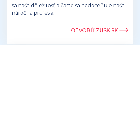
sa naša dôležitosť a často sa nedoceňuje naša
náročná profesia.
OTVORIŤ ZUSK.SK
Hľadáte ideálny darček pre účtovníkov? V
ponuke eshopu preuctovnika.sk nájdete
vtipné aj praktické
produkty, ktoré potešia
každého!
OTVORIŤ PREUCTOVNIKA.SK