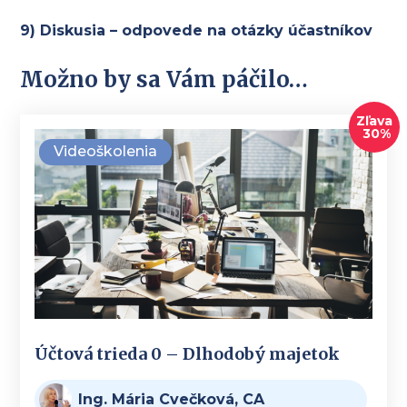
9) Diskusia – o
dpovede na otázky účastníkov
Možno by sa Vám páčilo…
Zľava
30%
Videoškolenia
Účtová trieda 0 – Dlhodobý majetok
Ing. Mária Cvečková, CA