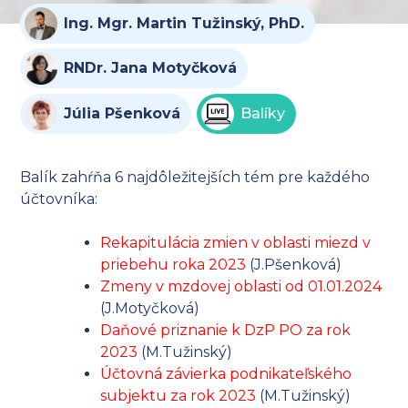
Ing. Mgr. Martin Tužinský, PhD.
RNDr. Jana Motyčková
Júlia Pšenková
Balíky
Balík zahŕňa 6 najdôležitejších tém pre každého
účtovníka:
Rekapitulácia zmien v oblasti miezd v
priebehu roka 2023
(J.Pšenková)
Zmeny v mzdovej oblasti od 01.01.2024
(J.Motyčková)
Daňové priznanie k DzP PO za rok
2023
(M.Tužinský)
Účtovná závierka podnikateľského
subjektu za rok 2023
(M.Tužinský)