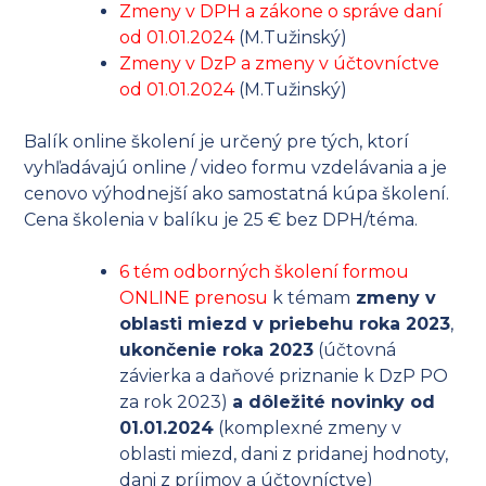
Zmeny v DPH a zákone o správe daní
od 01.01.2024
(M.Tužinský)
Zmeny v DzP a zmeny v účtovníctve
od 01.01.2024
(M.Tužinský)
Balík online školení je určený pre tých, ktorí
vyhľadávajú online / video formu vzdelávania a je
cenovo výhodnejší ako samostatná kúpa školení.
Cena školenia v balíku je 25 € bez DPH/téma.
6 tém odborných školení formou
ONLINE prenosu
k témam
zmeny v
oblasti miezd v priebehu roka 2023
,
ukončenie roka 2023
(účtovná
závierka a daňové priznanie k DzP PO
za rok 2023)
a dôležité novinky od
01.01.2024
(komplexné zmeny v
oblasti miezd, dani z pridanej hodnoty,
dani z príjmov a účtovníctve)