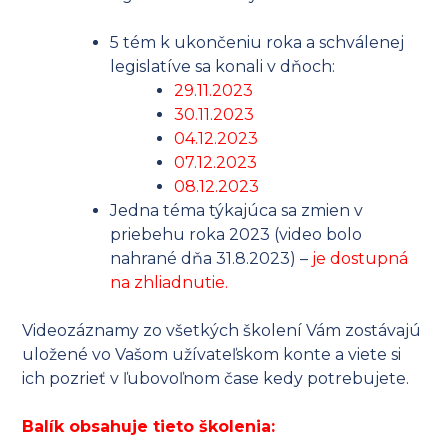
5 tém k ukončeniu roka a schválenej
legislatíve sa konali v dňoch:
29.11.2023
30.11.2023
04.12.2023
07.12.2023
08.12.2023
Jedna téma týkajúca sa zmien v
priebehu roka 2023 (video bolo
nahrané dňa 31.8.2023) –
je dostupná
na zhliadnutie.
Videozáznamy zo všetkých školení Vám zostávajú
uložené vo Vašom užívateľskom konte a viete si
ich pozrieť v ľubovoľnom čase kedy potrebujete.
Balík obsahuje tieto školenia: