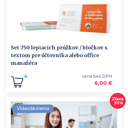
Set 750 lepiacich prúžkov / bločkov s
textom pre účtovníka alebo office
manažéra
cena bez DPH
6,00
€
Zľava
30%
Videoškolenia