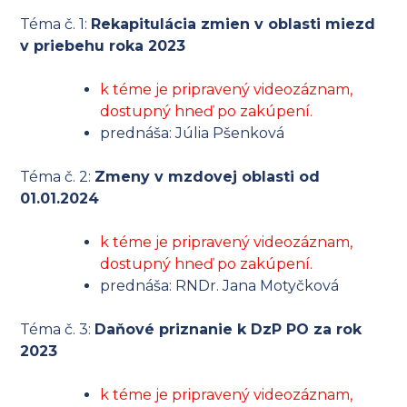
Téma č. 1:
Rekapitulácia zmien v oblasti miezd
v priebehu roka 2023
k téme je pripravený videozáznam,
dostupný hneď po zakúpení.
prednáša: Júlia Pšenková
Téma č. 2:
Zmeny v mzdovej oblasti od
01.01.2024
k téme je pripravený videozáznam,
dostupný hneď po zakúpení.
prednáša: RNDr. Jana Motyčková
Téma č. 3:
Daňové priznanie k DzP PO za rok
2023
k téme je pripravený videozáznam,