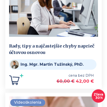
Rady, tipy a najčastejšie chyby naprieč
účtovou osnovou
Ing. Mgr. Martin Tužinský, PhD.
cena bez DPH
60,00
€
42,00
€
Zľava
30%
Videoškolenia