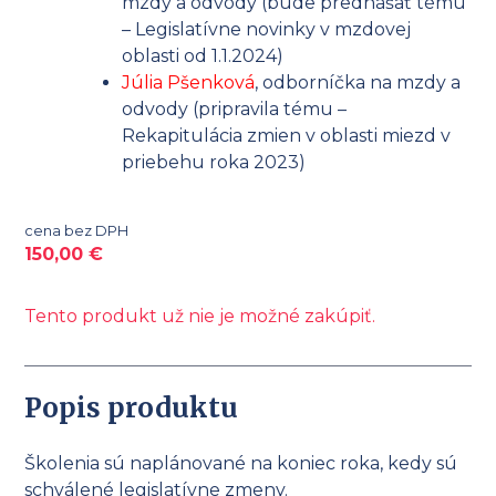
mzdy a odvody (bude prednášať tému
– Legislatívne novinky v mzdovej
oblasti od 1.1.2024)
Júlia Pšenková
, odborníčka na mzdy a
odvody (pripravila tému –
Rekapitulácia zmien v oblasti miezd v
priebehu roka 2023)
cena bez DPH
150,00
€
Tento produkt už nie je možné zakúpiť.
Popis produktu
Školenia sú naplánované na koniec roka, kedy sú
schválené legislatívne zmeny.