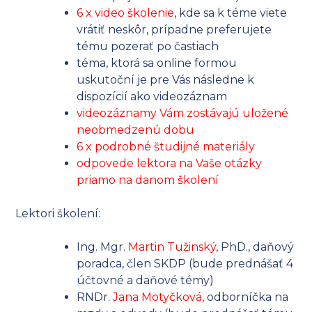
6 x video školenie
, kde sa k téme viete
vrátiť neskôr, prípadne preferujete
tému pozerať po častiach
téma, ktorá sa online formou
uskutoční je pre Vás následne k
dispozícií ako videozáznam
videozáznamy Vám zostávajú uložené
neobmedzenú dobu
6 x podrobné študijné materiály
odpovede lektora na Vaše otázky
priamo na danom školení
Lektori školení:
Ing. Mgr.
Martin Tužinský
, PhD., daňový
poradca, člen SKDP (bude prednášať 4
účtovné a daňové témy)
RNDr.
Jana Motyčková
, odborníčka na