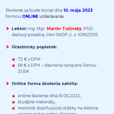
Školenie sa bude konať dňa
10. mája 2023
formou
ONLINE
vzdelávania
.
Lektor:
Ing. Mgr.
Martin Tužinský
, PhD.
daňový poradca, člen SKDP, č. o. 1090/2015
Účastnícky poplatok:
72 € s DPH
69 € s DPH – zľavnená cena pre členov
ZÚSK
Online forma školenia zahŕňa:
online školenie dňa 10.05.2023,
študijné materiály,
možnosť doplňujúcej otázky na lektora