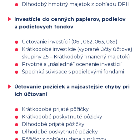
Dlhodobý hmotný majetok z pohľadu DPH
Investície do cenných papierov, podielov
a podielových fondov
Účtovanie investícií (061, 062, 063, 069)
Krátkodobé investície (vybrané účty účtovej
skupiny 25 – Krátkodobý finančný majetok)
Prvotné a „následné“ ocenenie investícií
Špecifiká súvisiace s podielovými fondami
Účtovanie pôžičiek a najčastejšie chyby pri
ich účtovaní
Krátkodobé prijaté pôžičky
Krátkodobé poskytnuté pôžičky
Dlhodobé prijaté pôžičky
Dlhodobé poskytnuté pôžičky
Pôžičky z pohľadu dane z príjmov