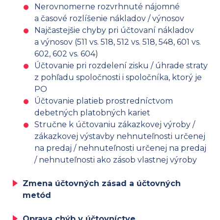
Nerovnomerne rozvrhnuté nájomné
a časové rozlíšenie nákladov / výnosov
Najčastejšie chyby pri účtovaní nákladov
a výnosov (511 vs. 518, 512 vs. 518, 548, 601 vs.
602, 602 vs. 604)
Účtovanie pri rozdelení zisku / úhrade straty
z pohľadu spoločnosti i spoločníka, ktorý je
PO
Účtovanie platieb prostredníctvom
debetných platobných kariet
Stručne k účtovaniu zákazkovej výroby /
zákazkovej výstavby nehnuteľnosti určenej
na predaj / nehnuteľnosti určenej na predaj
/ nehnuteľnosti ako zásob vlastnej výroby
Zmena účtovných zásad a účtovných
metód
Oprava chýb v účtovníctve