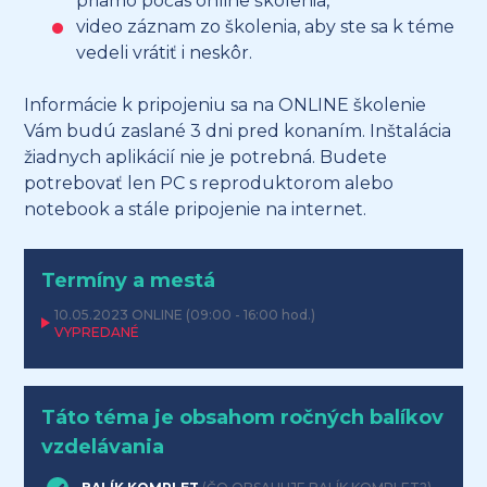
priamo počas online školenia,
video záznam zo školenia, aby ste sa k téme
vedeli vrátiť i neskôr.
Informácie k pripojeniu sa na ONLINE školenie
Vám budú zaslané 3 dni pred konaním. Inštalácia
žiadnych aplikácií nie je potrebná. Budete
potrebovať len PC s reproduktorom alebo
notebook a stále pripojenie na internet.
Termíny a mestá
10.05.2023
ONLINE
(09:00 - 16:00 hod.)
VYPREDANÉ
Táto téma je obsahom ročných balíkov
vzdelávania