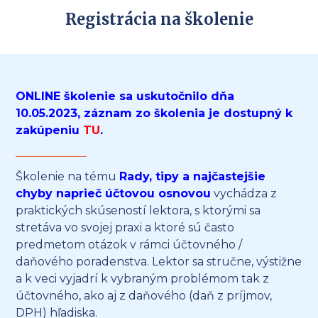
Registrácia na školenie
ONLINE školenie sa uskutočnilo dňa
10.05.2023, záznam zo školenia je dostupný k
zakúpeniu
TU
.
Školenie na tému
Rady, tipy a najčastejšie
chyby naprieč účtovou osnovou
vychádza z
praktických skúseností lektora, s ktorými sa
stretáva vo svojej praxi a ktoré sú často
predmetom otázok v rámci účtovného /
daňového poradenstva. Lektor sa stručne, výstižne
a k veci vyjadrí k vybraným problémom tak z
účtovného, ako aj z daňového (daň z príjmov,
DPH) hľadiska.