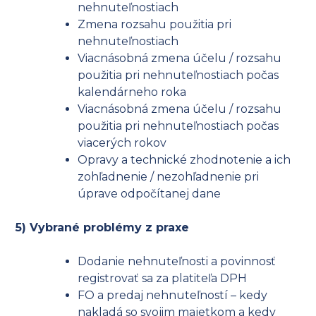
nehnuteľnostiach
Zmena rozsahu použitia pri
nehnuteľnostiach
Viacnásobná zmena účelu / rozsahu
použitia pri nehnuteľnostiach počas
kalendárneho roka
Viacnásobná zmena účelu / rozsahu
použitia pri nehnuteľnostiach počas
viacerých rokov
Opravy a technické zhodnotenie a ich
zohľadnenie / nezohľadnenie pri
úprave odpočítanej dane
5) Vybrané problémy z praxe
Dodanie nehnuteľnosti a povinnosť
registrovať sa za platiteľa DPH
FO a predaj nehnuteľností – kedy
nakladá so svojim majetkom a kedy