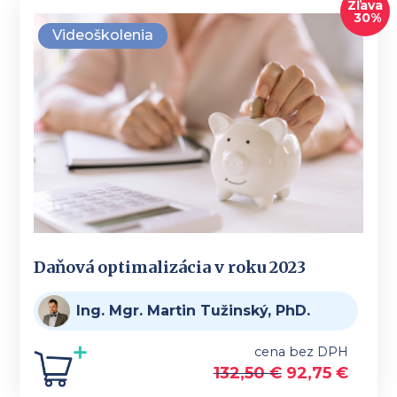
Zľava
30%
Videoškolenia
Daňová optimalizácia v roku 2023
Ing. Mgr. Martin Tužinský, PhD.
cena bez DPH
132,50
€
92,75
€