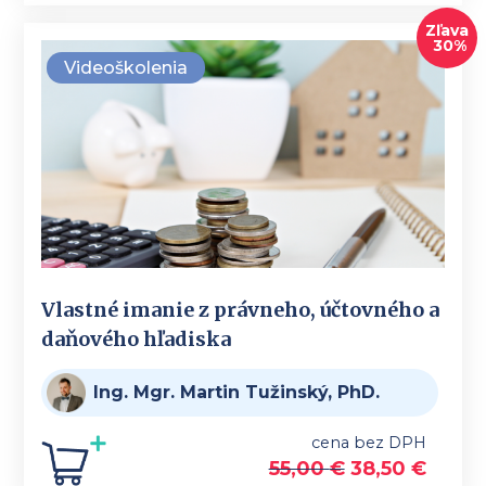
Zľava
30%
Videoškolenia
Vlastné imanie z právneho, účtovného a
daňového hľadiska
Ing. Mgr. Martin Tužinský, PhD.
cena bez DPH
55,00
€
38,50
€