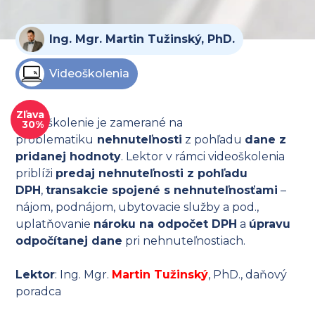
Ing. Mgr. Martin Tužinský, PhD.
Videoškolenia
Zľava
Videoškolenie je zamerané na
30%
problematiku
nehnuteľnosti
z pohľadu
dane z
pridanej hodnoty
. Lektor v rámci videoškolenia
priblíži
predaj nehnuteľnosti z pohľadu
DPH
,
transakcie spojené s nehnuteľnosťami
–
nájom, podnájom, ubytovacie služby a pod.,
uplatňovanie
nároku na odpočet DPH
a
úpravu
odpočítanej dane
pri nehnuteľnostiach.
Lektor
: Ing. Mgr.
Martin Tužinský
, PhD., daňový
poradca