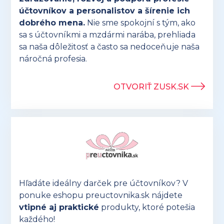
účtovníkov a personalistov a šírenie ich
dobrého mena.
Nie sme spokojní s tým, ako
sa s účtovníkmi a mzdármi narába, prehliada
sa naša dôležitosť a často sa nedoceňuje naša
náročná profesia.
OTVORIŤ ZUSK.SK
Hľadáte ideálny darček pre účtovníkov? V
ponuke eshopu preuctovnika.sk nájdete
vtipné aj praktické
produkty, ktoré potešia
každého!