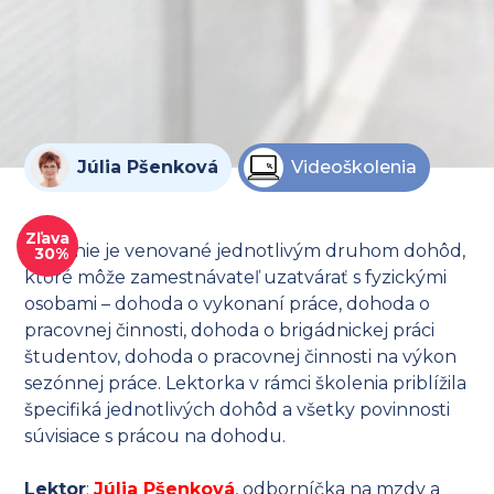
Júlia Pšenková
Videoškolenia
Zľava
Školenie je venované jednotlivým druhom dohôd,
30%
ktoré môže zamestnávateľ uzatvárať s fyzickými
osobami – dohoda o vykonaní práce, dohoda o
pracovnej činnosti, dohoda o brigádnickej práci
študentov, dohoda o pracovnej činnosti na výkon
sezónnej práce. Lektorka v rámci školenia priblížila
špecifiká jednotlivých dohôd a všetky povinnosti
súvisiace s prácou na dohodu.
Lektor
:
Júlia Pšenková
, odborníčka na mzdy a