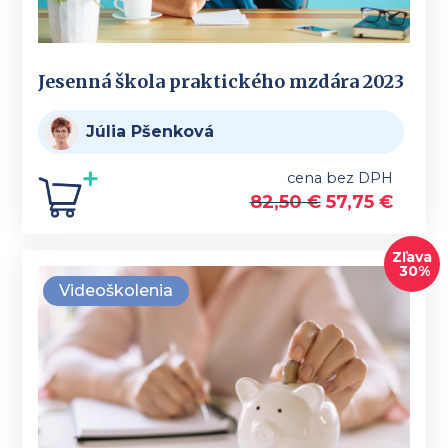
Jesenná škola praktického mzdára 2023
Júlia Pšenková
cena bez DPH
82,50
€
57,75
€
Zľava
30%
Videoškolenia