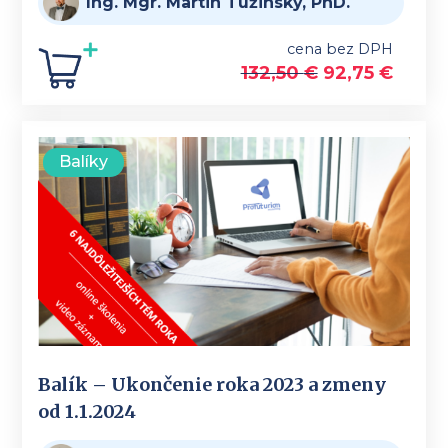
Ing. Mgr. Martin Tužinský, PhD.
cena bez DPH
132,50
€
92,75
€
Balíky
Balík – Ukončenie roka 2023 a zmeny
od 1.1.2024