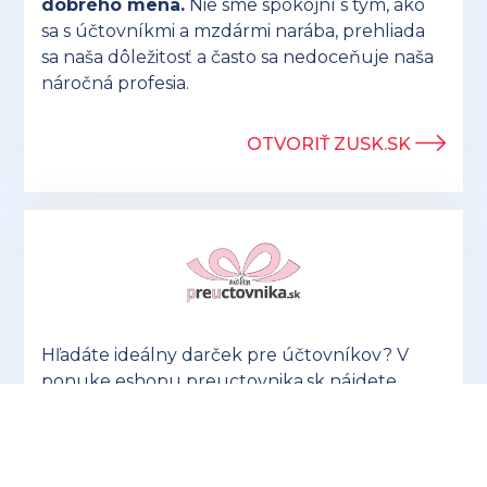
dobrého mena.
Nie sme spokojní s tým, ako
sa s účtovníkmi a mzdármi narába, prehliada
sa naša dôležitosť a často sa nedoceňuje naša
náročná profesia.
OTVORIŤ ZUSK.SK
Hľadáte ideálny darček pre účtovníkov? V
ponuke eshopu preuctovnika.sk nájdete
vtipné aj praktické
produkty, ktoré potešia
každého!