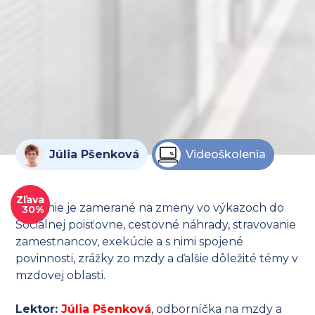
Júlia Pšenková
Videoškolenia
Zľava
Školenie je zamerané na
zmeny vo výkazoch do
30%
Sociálnej poisťovne, cestovné náhrady, stravovanie
zamestnancov, exekúcie a s nimi spojené
povinnosti, zrážky zo mzdy a ďalšie dôležité témy v
mzdovej oblasti.
Lektor:
Júlia Pšenková
, odborníčka na mzdy a