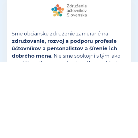
Sme občianske združenie zamerané na
združovanie, rozvoj a podporu profesie
účtovníkov a personalistov a šírenie ich
dobrého mena.
Nie sme spokojní s tým, ako
sa s účtovníkmi a mzdármi narába, prehliada
sa naša dôležitosť a často sa nedoceňuje naša
náročná profesia.
OTVORIŤ ZUSK.SK