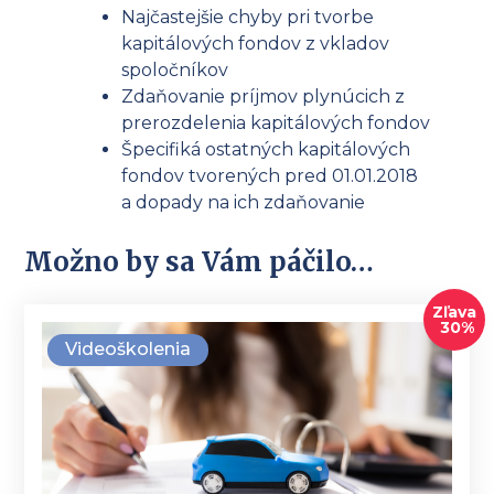
Najčastejšie chyby pri tvorbe
kapitálových fondov z vkladov
spoločníkov
Zdaňovanie príjmov plynúcich z
prerozdelenia kapitálových fondov
Špecifiká ostatných kapitálových
fondov tvorených pred 01.01.2018
a dopady na ich zdaňovanie
Možno by sa Vám páčilo…
Zľava
30%
Videoškolenia