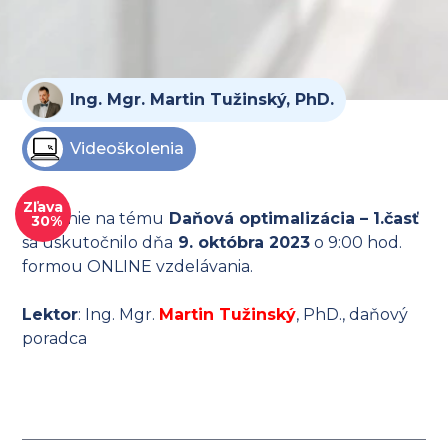
Ing. Mgr. Martin Tužinský, PhD.
Videoškolenia
Zľava
Školenie na tému
Daňová optimalizácia – 1.časť
30%
sa uskutočnilo dňa
9. októbra 2023
o 9:00 hod.
formou ONLINE vzdelávania.
Lektor
: Ing. Mgr.
Martin Tužinský
, PhD., daňový
poradca