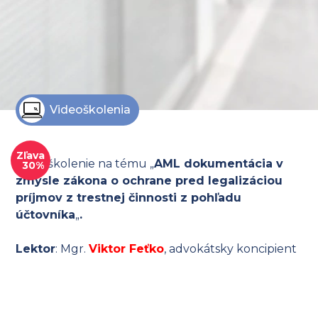
Videoškolenia
Zľava
Videoškolenie na tému „
AML dokumentácia v
30%
zmysle zákona o ochrane pred legalizáciou
príjmov z trestnej činnosti z pohľadu
účtovníka
„
.
Lektor
: Mgr.
Viktor Feťko
, advokátsky koncipient