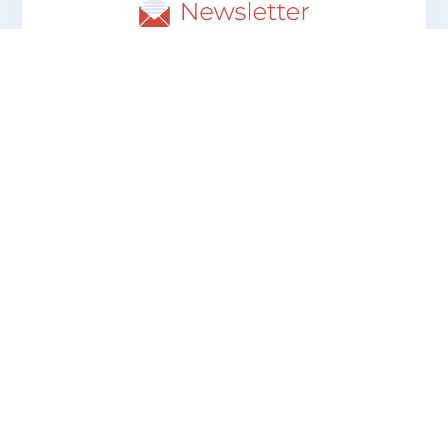
Prihlásením sa k odberu newslettrov
súhlasíte so spracúvaním osobných údajov
na účely oslovovania s marketingovými
ponukami prevádzkovateľa ProFuturion
accounting s.r.o.
PRIHLÁSIŤ SA K ODBERU