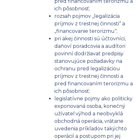
pred financovaním terorizmu a
ich pôsobnosť;
rozsah pojmov „legalizácia
príjmov z trestnej činnosti“ a
„financovanie terorizmu“;
pri akej činnosti sú účtovníci,
daňoví poradcovia a audítori
povinní dodržiavať predpisy
stanovujúce požiadavky na
ochranu pred legalizáciou
príjmov z trestnej činnosti a
pred financovaním terorizmu a
ich pôsobnosť;
legislatívne pojmy ako politicky
exponovaná osoba, konečný
užívateľ výhod a neobvyklá
obchodná operácia, vrátane
uvedenia príkladov takýchto
operácií a postupom pri jej