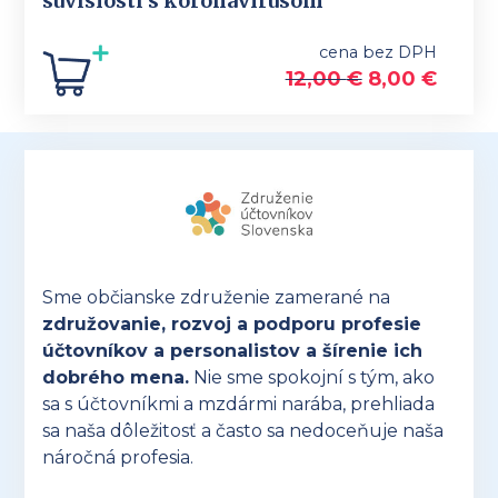
súvislosti s koronavírusom
cena bez DPH
Original
Curre
12,00
€
8,00
€
price
price
was:
is:
12,00 €.
8,00 €
Sme občianske združenie zamerané na
združovanie, rozvoj a podporu profesie
účtovníkov a personalistov a šírenie ich
dobrého mena.
Nie sme spokojní s tým, ako
sa s účtovníkmi a mzdármi narába, prehliada
sa naša dôležitosť a často sa nedoceňuje naša
náročná profesia.