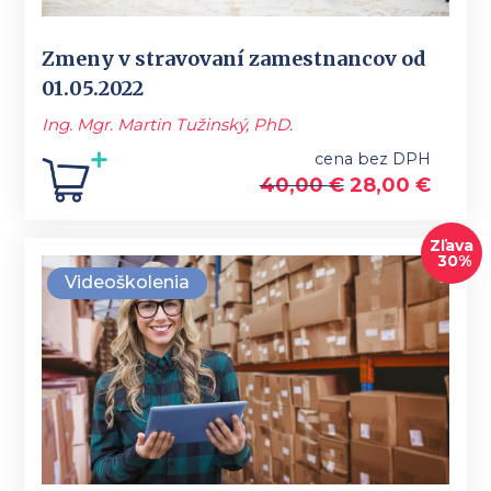
Zmeny v stravovaní zamestnancov od
01.05.2022
Ing. Mgr. Martin Tužinský, PhD.
cena bez DPH
40,00
€
28,00
€
Zľava
30%
Videoškolenia