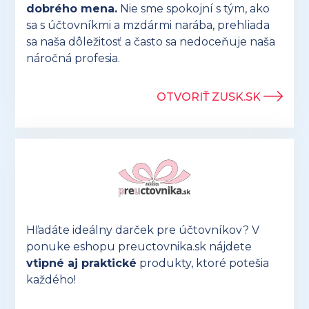
dobrého mena.
Nie sme spokojní s tým, ako
sa s účtovníkmi a mzdármi narába, prehliada
sa naša dôležitosť a často sa nedoceňuje naša
náročná profesia.
OTVORIŤ ZUSK.SK
Hľadáte ideálny darček pre účtovníkov? V
ponuke eshopu preuctovnika.sk nájdete
vtipné aj praktické
produkty, ktoré potešia
každého!