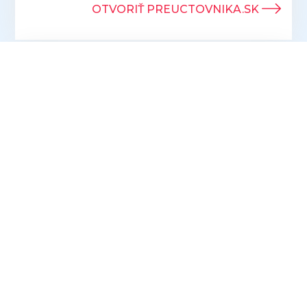
OTVORIŤ PREUCTOVNIKA.SK
Prihlásením sa k odberu newslettrov
súhlasíte so spracúvaním osobných údajov
na účely oslovovania s marketingovými
ponukami prevádzkovateľa ProFuturion
accounting s.r.o.
PRIHLÁSIŤ SA K ODBERU