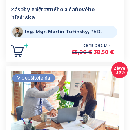
Zásoby z účtovného a daňového
hľadiska
Ing. Mgr. Martin Tužinský, PhD.
cena bez DPH
55,00
€
38,50
€
Zľava
30%
Videoškolenia