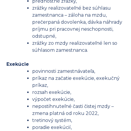
prednostné zrážky,
zrážky realizovateľné bez súhlasu
zamestnanca – záloha na mzdu,
prečerpaná dovolenka, dávka náhrady
príjmu pri pracovnej neschopnosti,
odstupné,
zrážky zo mzdy realizovateľné len so
súhlasom zamestnanca.
Exekúcie
povinnosti zamestnávateľa,
príkaz na začatie exekúcie, exekučný
príkaz,
rozsah exekúcie,
výpočet exekúcie,
nepostihnuteľné časti čistej mzdy –
zmena platná od roku 2022,
tretinový systém,
poradie exekúcií,