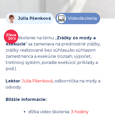
Júlia Pšenková
Videoškolenia
Zľava
Video školenie na tému „
Zrážky zo mzdy a
30%
exekúcie
“ sa zameriava na prednostné zrážky,
zrážky realizované bez súhlasu/so súhlasom
zamestnanca a exekúcie (rozsah, výpočet,
tretinový systém, poradie exekúcií, príklady a
pod.).
Lektor
:
Júlia Pšenková
, odborníčka na mzdy a
odvody
Bližšie informácie:
dĺžka video školenia:
3 hodiny