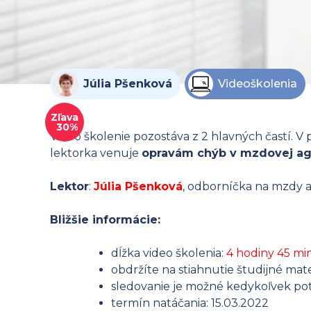
Júlia Pšenková
Videoškolenia
Zľava
30%
Video školenie pozostáva z 2 hlavných častí. V 
lektorka venuje
opravám chýb v mzdovej age
Lektor
:
Júlia Pšenková
, odborníčka na mzdy 
Bližšie informácie:
dĺžka video školenia:
4 hodiny 45 min
obdržíte na stiahnutie študijné mate
sledovanie je možné kedykoľvek pot
termín natáčania: 15.03.2022