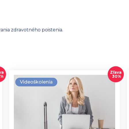
nia zdravotného poistenia.
va
Zľava
0%
30%
Videoškolenia