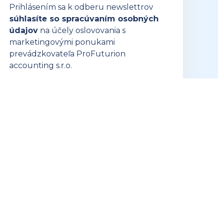
Prihlásením sa k odberu newslettrov
súhlasíte so spracúvaním osobných
údajov
na účely oslovovania s
marketingovými ponukami
prevádzkovateľa ProFuturion
accounting s.r.o.
PRIHLÁSIŤ SA K ODBERU
Obchodné podmienky
Tvorba webstránok foxili.sk