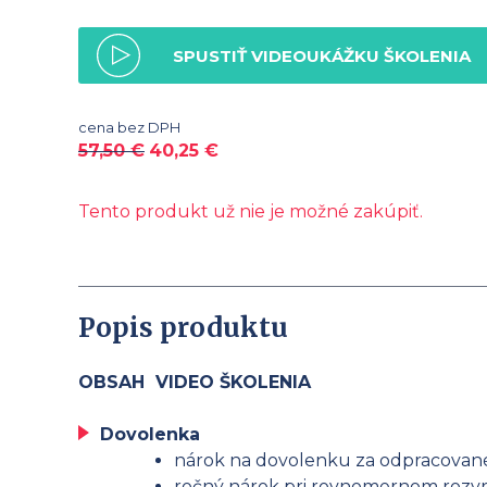
SPUSTIŤ VIDEOUKÁŽKU ŠKOLENIA
cena bez DPH
57,50
€
40,25
€
Tento produkt už nie je možné zakúpiť.
Popis produktu
OBSAH VIDEO ŠKOLENIA
Dovolenka
nárok na dovolenku za odpracované
ročný nárok pri rovnomernom rozvr