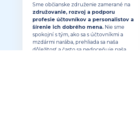
Sme občianske združenie zamerané na
združovanie, rozvoj a podporu
profesie účtovníkov a personalistov a
šírenie ich dobrého mena.
Nie sme
spokojní s tým, ako sa s účtovníkmi a
mzdármi narába, prehliada sa naša
dôležitosť a často sa nedoceňuje naša
náročná profesia.
OTVORIŤ ZUSK.SK