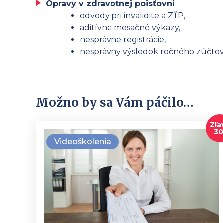
Opravy v zdravotnej poisťovni
odvody pri invalidite a ZŤP,
aditívne mesačné výkazy,
nesprávne registrácie,
nesprávny výsledok ročného zúčtova
Možno by sa Vám páčilo…
Zľa
3
Videoškolenia