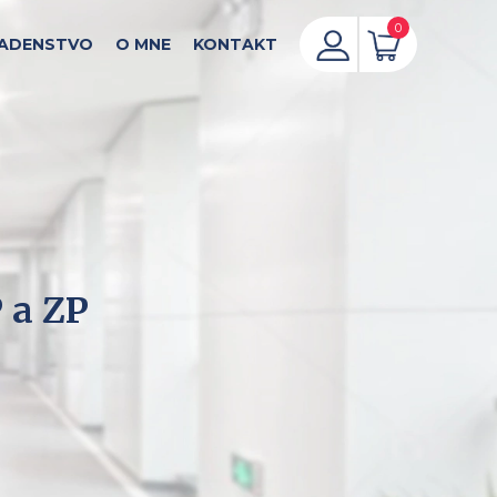
0
ADENSTVO
O MNE
KONTAKT
 a ZP