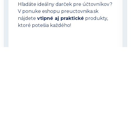
Hľadáte ideálny darček pre účtovníkov?
V ponuke eshopu preuctovnika.sk
nájdete
vtipné aj praktické
produkty,
ktoré potešia každého!
OTVORIŤ PREUCTOVNIKA.SK
©2026 Všetky práva vyhradené
Ochrana osobných údajov