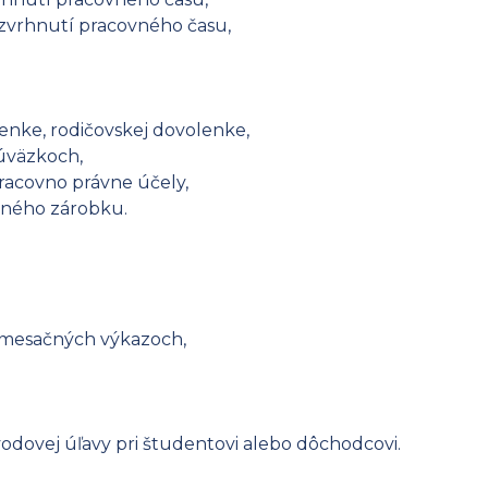
zvrhnutí pracovného času,
enke, rodičovskej dovolenke,
úväzkoch,
acovno právne účely,
ného zárobku.
v mesačných výkazoch,
dovej úľavy pri študentovi alebo dôchodcovi.