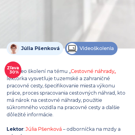
Júlia Pšenková
Videoškolenia
Zľava
Vo video školení na tému „
Cestovné náhrady
„
30%
lektorka vysvetľuje tuzemské a zahraničné
pracovné cesty, špecifikovanie miesta výkonu
práce, proces spracovania cestovných náhrad, kto
má nárok na cestovné náhrady, použitie
súkromného vozidla na pracovné cesty a ďalšie
dôležité informácie.
Lektor
:
Júlia Pšenková
– odborníčka na mzdy a