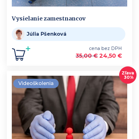
Vysielanie zamestnancov
Júlia Pšenková
cena bez DPH
35,00
€
24,50
€
Zľava
30%
Videoškolenia