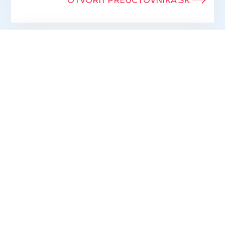
OTVORIŤ PREUCTOVNIKA.SK
Prihlásením sa k odberu newslettrov
súhlasíte so spracúvaním osobných údajov
na účely oslovovania s marketingovými
ponukami prevádzkovateľa ProFuturion
accounting s.r.o.
PRIHLÁSIŤ SA K ODBERU