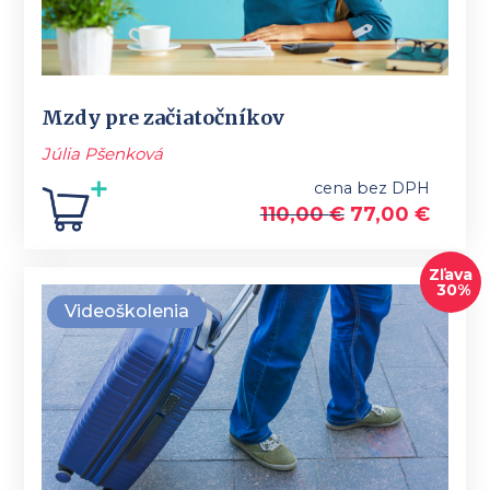
Mzdy pre začiatočníkov
Júlia Pšenková
cena bez DPH
110,00
€
77,00
€
Zľava
30%
Videoškolenia