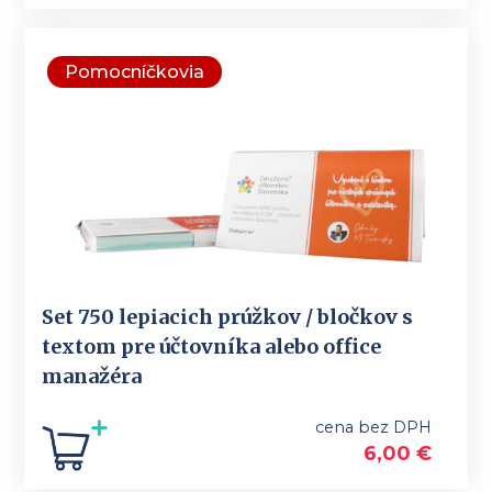
Pomocníčkovia
Set 750 lepiacich prúžkov / bločkov s
textom pre účtovníka alebo office
manažéra
cena bez DPH
6,00
€