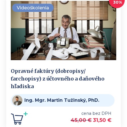
30%
Videoškolenia
Opravné faktúry (dobropisy/
ťarchopisy) z účtovného a daňového
hľadiska
Ing. Mgr. Martin Tužinský, PhD.
cena bez DPH
45,00
€
31,50
€