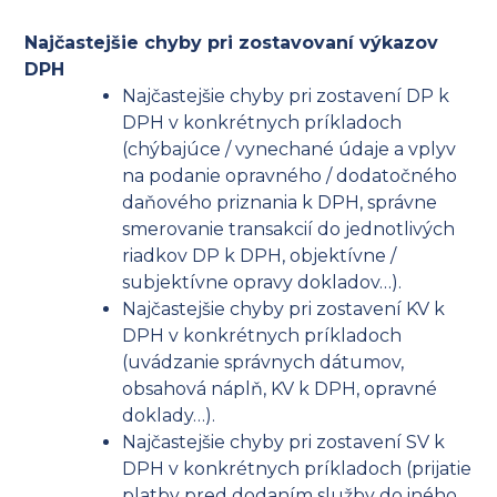
Najčastejšie chyby pri zostavovaní výkazov
DPH
Najčastejšie chyby pri zostavení DP k
DPH v konkrétnych príkladoch
(chýbajúce / vynechané údaje a vplyv
na podanie opravného / dodatočného
daňového priznania k DPH, správne
smerovanie transakcií do jednotlivých
riadkov DP k DPH, objektívne /
subjektívne opravy dokladov…).
Najčastejšie chyby pri zostavení KV k
DPH v konkrétnych príkladoch
(uvádzanie správnych dátumov,
obsahová náplň, KV k DPH, opravné
doklady…).
Najčastejšie chyby pri zostavení SV k
DPH v konkrétnych príkladoch (prijatie
platby pred dodaním služby do iného