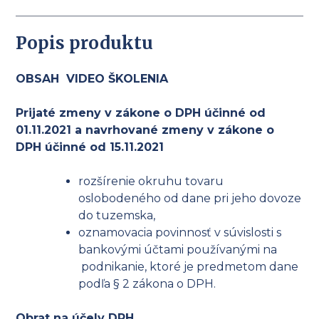
Popis produktu
OBSAH VIDEO ŠKOLENIA
Prijaté zmeny v zákone o DPH účinné od
01.11.2021 a navrhované zmeny v zákone o
DPH účinné od 15.11.2021
rozšírenie okruhu tovaru
oslobodeného od dane pri jeho dovoze
do tuzemska,
oznamovacia povinnosť v súvislosti s
bankovými účtami používanými na
podnikanie,
ktoré
je
predmetom
dane
podľa
§
2
zákona o DPH.
Obrat na účely DPH