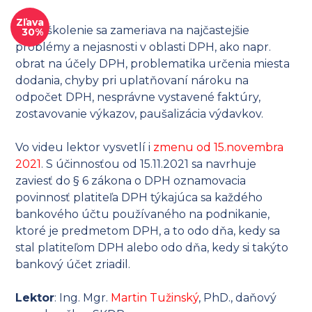
Zľava
Videoškolenie sa zameriava na najčastejšie
30%
problémy a nejasnosti v oblasti DPH, ako napr.
obrat na účely DPH, problematika určenia miesta
dodania, chyby pri uplatňovaní nároku na
odpočet DPH, nesprávne vystavené faktúry,
zostavovanie výkazov, paušalizácia výdavkov.
Vo videu lektor vysvetlí i
zmenu od 15.novembra
2021
. S účinnosťou od 15.11.2021 sa navrhuje
zaviesť do § 6 zákona o DPH oznamovacia
povinnosť platiteľa DPH týkajúca sa každého
bankového účtu používaného na podnikanie,
ktoré je predmetom DPH, a to odo dňa, kedy sa
stal platiteľom DPH alebo odo dňa, kedy si takýto
bankový účet zriadil.
Lektor
: Ing. Mgr.
Martin Tužinský
, PhD., daňový