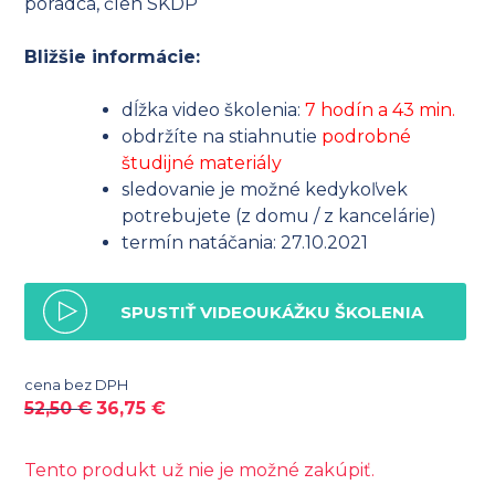
poradca, člen SKDP
Bližšie informácie:
dĺžka video školenia:
7 hodín a 43 min.
obdržíte na stiahnutie
podrobné
študijné materiály
sledovanie je možné kedykoľvek
potrebujete (z domu / z kancelárie)
termín natáčania: 27.10.2021
SPUSTIŤ VIDEOUKÁŽKU ŠKOLENIA
cena bez DPH
52,50
€
36,75
€
Tento produkt už nie je možné zakúpiť.