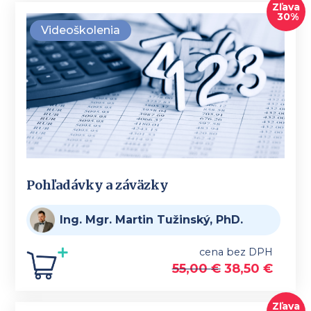
Zľava
30%
Videoškolenia
Pohľadávky a záväzky
Ing. Mgr. Martin Tužinský, PhD.
cena bez DPH
55,00
€
38,50
€
Zľava