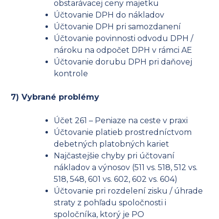
obstarávacej ceny majetku
Účtovanie DPH do nákladov
Účtovanie DPH pri samozdanení
Účtovanie povinnosti odvodu DPH /
nároku na odpočet DPH v rámci AE
Účtovanie dorubu DPH pri daňovej
kontrole
7) Vybrané problémy
Účet 261 – Peniaze na ceste v praxi
Účtovanie platieb prostredníctvom
debetných platobných kariet
Najčastejšie chyby pri účtovaní
nákladov a výnosov (511 vs. 518, 512 vs.
518, 548, 601 vs. 602, 602 vs. 604)
Účtovanie pri rozdelení zisku / úhrade
straty z pohľadu spoločnosti i
spoločníka, ktorý je PO