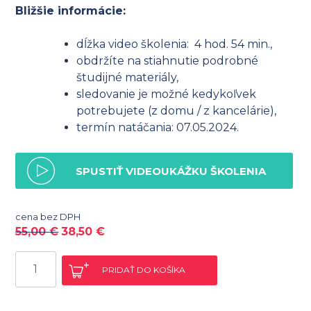
Bližšie informácie:
dĺžka video školenia: 4 hod. 54 min.,
obdržíte na stiahnutie podrobné
študijné materiály,
sledovanie je možné kedykoľvek
potrebujete (z domu / z kancelárie),
termín natáčania: 07.05.2024.
SPUSTIŤ VIDEOUKÁŽKU ŠKOLENIA
cena bez DPH
55,00
€
38,50
€
množstvo
PRIDAŤ DO KOŠÍKA
Rady,
tipy
a