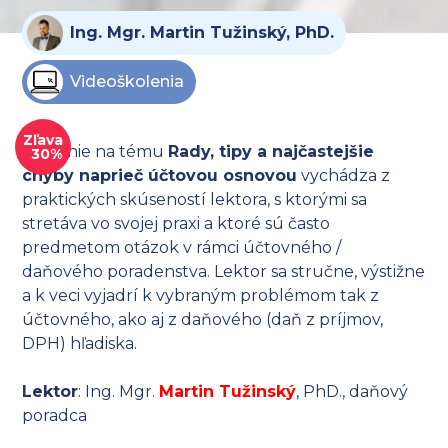
Ing. Mgr. Martin Tužinský, PhD.
Videoškolenia
Zľava
Školenie na tému
Rady, tipy a najčastejšie
30%
chyby naprieč účtovou osnovou
vychádza z
praktických skúseností lektora, s ktorými sa
stretáva vo svojej praxi a ktoré sú často
predmetom otázok v rámci účtovného /
daňového poradenstva. Lektor sa stručne, výstižne
a k veci vyjadrí k vybraným problémom tak z
účtovného, ako aj z daňového (daň z príjmov,
DPH) hľadiska.
Lektor
: Ing. Mgr.
Martin Tužinský
, PhD., daňový
poradca