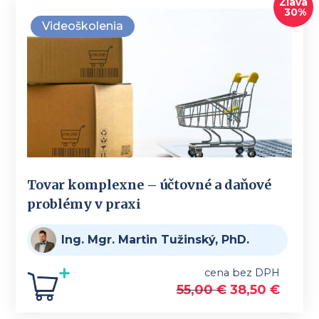
Zľava
30%
Videoškolenia
Tovar komplexne – účtovné a daňové
problémy v praxi
Ing. Mgr. Martin Tužinský, PhD.
cena bez DPH
55,00
€
38,50
€