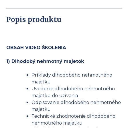
najčastejšie
chyby
Popis produktu
naprieč
účtovou
osnovou
OBSAH VIDEO ŠKOLENIA
1) Dlhodobý nehmotný majetok
Príklady dlhodobého nehmotného
majetku
Uvedenie dlhodobého nehmotného
majetku do užívania
Odpisovanie dlhodobého nehmotného
majetku
Technické zhodnotenie dlhodobého
nehmotného majetku