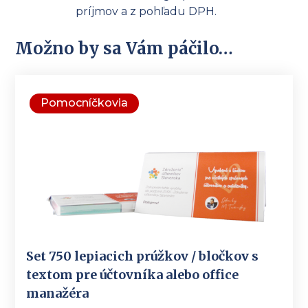
príjmov a z pohľadu DPH.
Možno by sa Vám páčilo…
Pomocníčkovia
Set 750 lepiacich prúžkov / bločkov s
textom pre účtovníka alebo office
manažéra