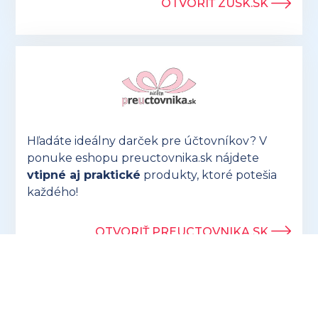
OTVORIŤ ZUSK.SK
Hľadáte ideálny darček pre účtovníkov? V
ponuke eshopu preuctovnika.sk nájdete
vtipné aj praktické
produkty, ktoré potešia
každého!
OTVORIŤ PREUCTOVNIKA.SK