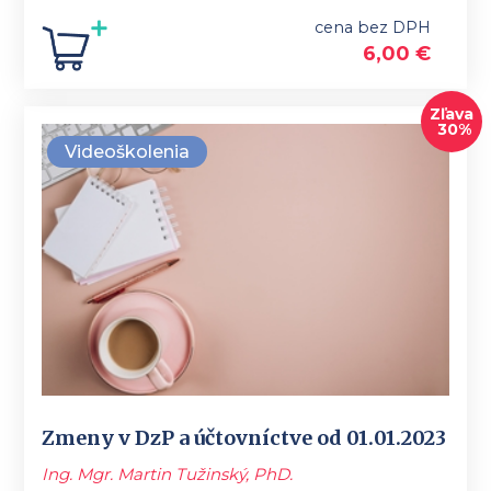
cena bez DPH
6,00
€
Zľava
30%
Videoškolenia
Zmeny v DzP a účtovníctve od 01.01.2023
Ing. Mgr. Martin Tužinský, PhD.