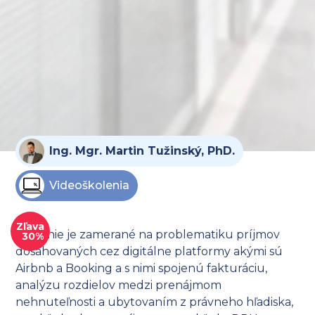
Ing. Mgr. Martin Tužinský, PhD.
Videoškolenia
Zľava
Školenie je zamerané na problematiku príjmov
30%
dosahovaných cez digitálne platformy akými sú
Airbnb a Booking a s nimi spojenú fakturáciu,
analýzu rozdielov medzi prenájmom
nehnuteľnosti a ubytovaním z právneho hľadiska,