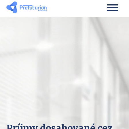
Príjmy dosahované cez