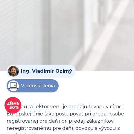
Ing. Vladimír Ozimý
Videoškolenia
Zľava
Vo videu sa lektor venuje predaju tovaru v rámci
30%
Európskej únie (ako postupovať pri predaji osobe
registrovanej pre daň i pri predaji zákazníkovi
neregistrovanému pre daň), dovozu a vývozu z