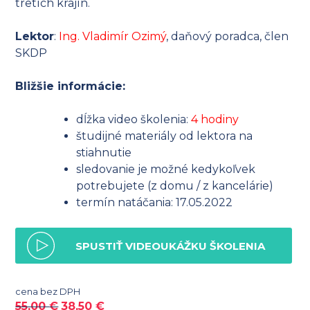
tretích krajín.
Lektor
:
Ing. Vladimír Ozimý
, daňový poradca, člen
SKDP
Bližšie informácie:
dĺžka video školenia:
4 hodiny
študijné materiály od lektora na
stiahnutie
sledovanie je možné kedykoľvek
potrebujete (z domu / z kancelárie)
termín natáčania: 17.05.2022
SPUSTIŤ VIDEOUKÁŽKU ŠKOLENIA
cena bez DPH
55,00
€
38,50
€