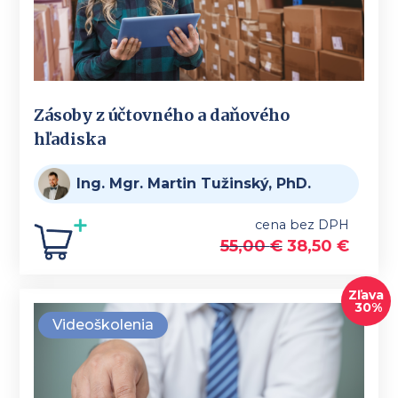
Zásoby z účtovného a daňového
hľadiska
Ing. Mgr. Martin Tužinský, PhD.
cena bez DPH
55,00
€
38,50
€
Zľava
30%
Videoškolenia