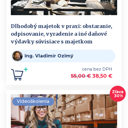
Dlhodobý majetok v praxi: obstaranie,
odpisovanie, vyradenie a iné daňové
výdavky súvisiace s majetkom
Ing. Vladimír Ozimý
cena bez DPH
55,00
€
38,50
€
Zľava
30%
Videoškolenia