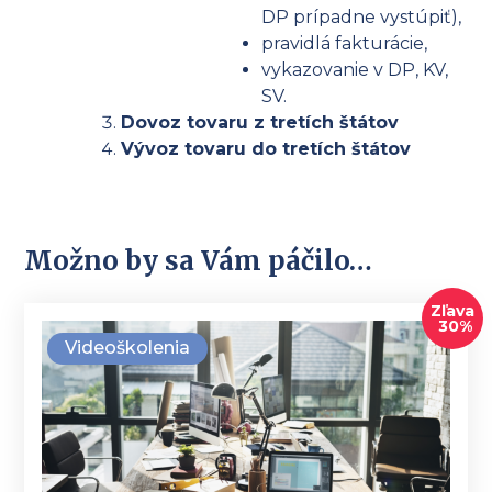
DP prípadne vystúpiť),
pravidlá fakturácie,
vykazovanie v DP, KV,
SV.
Dovoz tovaru z tretích štátov
Vývoz tovaru do tretích štátov
Možno by sa Vám páčilo…
Zľava
30%
Videoškolenia