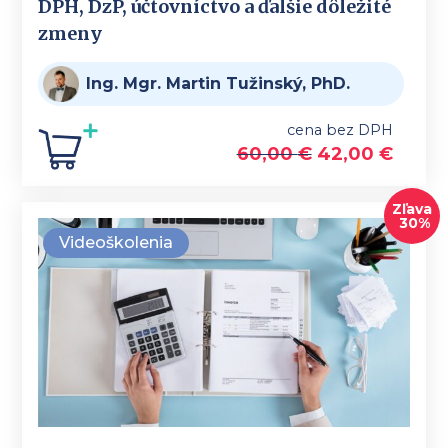
DPH, DzP, účtovníctvo a ďalšie dôležité
zmeny
Ing. Mgr. Martin Tužinský, PhD.
cena bez DPH
60,00
€
42,00
€
Zľava
30%
Videoškolenia