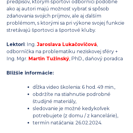
predpisov, ktorým
športoví odborníci podobne
ako aj autori majú možnosť vybrať si spôsob
zdaňovania svojich príjmov, ale aj ďalším
problémom, s ktorými sa pri výkone svojej funkcie
stretávajú športovci a športové kluby.
Lektori
: Ing.
Jaroslava Lukačovičová
,
odborníčka na problematiku neziskovej sféry +
Ing. Mgr.
Martin Tužinský
, PhD., daňový poradca
Bližšie informácie:
dĺžka video školenia: 6 hod. 49 min.,
obdržíte na stiahnutie podrobné
študijné materiály,
sledovanie je možné kedykoľvek
potrebujete (z domu / z kancelárie),
termín natáčania: 26.02.2024.