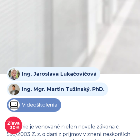
Ing. Jaroslava Lukačovičová
Ing. Mgr. Martin Tužinský, PhD.
Videoškolenia
Zľava
Školenie je venované nielen novele zákona č.
30%
595/2003 Z. z. o dani z príjmov v znení neskorších