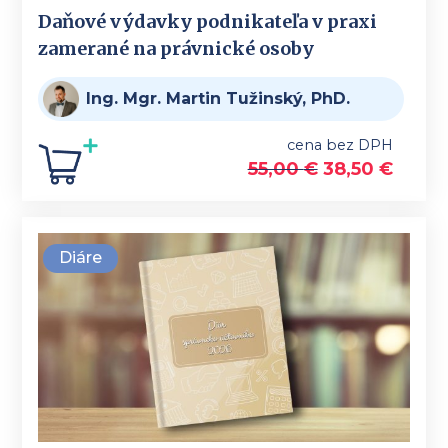
Daňové výdavky podnikateľa v praxi
zamerané na právnické osoby
Ing. Mgr. Martin Tužinský, PhD.
cena bez DPH
55,00
€
38,50
€
Diáre