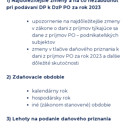
1) Najdôležitejšie zmeny a na čo nezabudnúť
pri podávaní DP k DzP PO za rok 2023
upozornenie na najdôležitejšie zmeny
v zákone o dani z príjmov týkajúce sa
dane z príjmov PO – podnikateľských
subjektov
zmeny v tlačive daňového priznania k
dani z príjmov PO za rok 2023 a ďalšie
dôležité skutočnosti
2) Zdaňovacie obdobie
kalendárny rok
hospodársky rok
iné (zákonom stanovené) obdobie
3) Lehoty na podanie daňového priznania