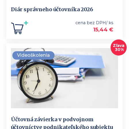
Diár správneho účtovníka 2026
cena bez DPH/ ks
15,44
€
Zľava
30%
Videoškolenia
Účtovná závierka v podvojnom
účtovníctve podnikateľského subjektu