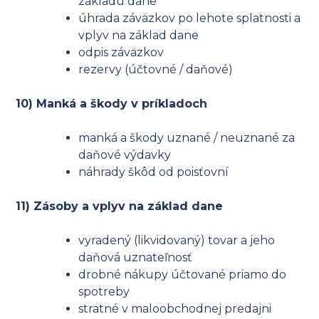
základu dane
úhrada záväzkov po lehote splatnosti a
vplyv na základ dane
odpis záväzkov
rezervy (účtovné / daňové)
10) Manká a škody v príkladoch
manká a škody uznané / neuznané za
daňové výdavky
náhrady škôd od poisťovní
11) Zásoby a vplyv na základ dane
vyradený (likvidovaný) tovar a jeho
daňová uznateľnosť
drobné nákupy účtované priamo do
spotreby
stratné v maloobchodnej predajni