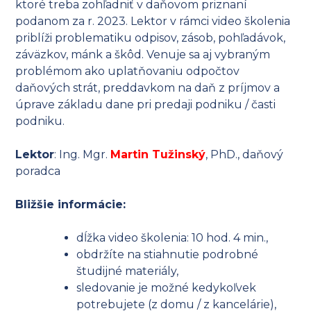
ktoré treba zohľadniť v daňovom priznaní
podanom za r. 2023. Lektor v rámci video školenia
priblíži problematiku odpisov, zásob, pohľadávok,
záväzkov, mánk a škôd. Venuje sa aj vybraným
problémom ako uplatňovaniu odpočtov
daňových strát, preddavkom na daň z príjmov a
úprave základu dane pri predaji podniku / časti
podniku.
Lektor
: Ing. Mgr.
Martin Tužinský
, PhD., daňový
poradca
Bližšie informácie:
dĺžka video školenia: 10 hod. 4 min.,
obdržíte na stiahnutie podrobné
študijné materiály,
sledovanie je možné kedykoľvek
potrebujete (z domu / z kancelárie),