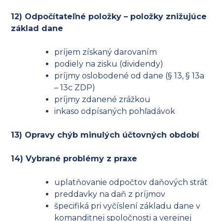
12) Odpočítateľné položky – položky znižujúce
základ dane
príjem získaný darovaním
podiely na zisku (dividendy)
príjmy oslobodené od dane (§ 13, § 13a
– 13c ZDP)
príjmy zdanené zrážkou
inkaso odpísaných pohľadávok
13) Opravy chýb minulých účtovných období
14) Vybrané problémy z praxe
uplatňovanie odpočtov daňových strát
preddavky na daň z príjmov
špecifiká pri vyčíslení základu dane v
komanditnej spoločnosti a verejnej