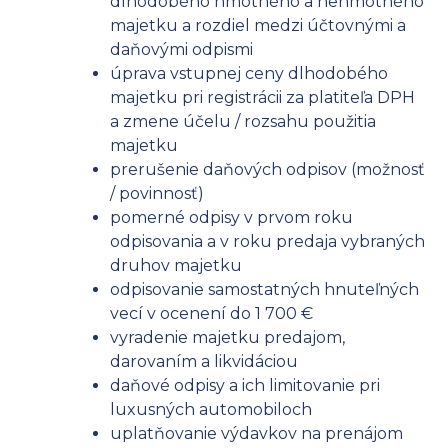
dlhodobého hmotného a nehmotného
majetku a rozdiel medzi účtovnými a
daňovými odpismi
úprava vstupnej ceny dlhodobého
majetku pri registrácii za platiteľa DPH
a zmene účelu / rozsahu použitia
majetku
prerušenie daňových odpisov (možnosť
/ povinnosť)
pomerné odpisy v prvom roku
odpisovania a v roku predaja vybraných
druhov majetku
odpisovanie samostatných hnuteľných
vecí v ocenení do 1 700 €
vyradenie majetku predajom,
darovaním a likvidáciou
daňové odpisy a ich limitovanie pri
luxusných automobiloch
uplatňovanie výdavkov na prenájom