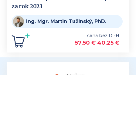
za rok 2023
Ing. Mgr. Martin Tužinský, PhD.
cena bez DPH
57,50
€
40,25
€
Sme občianske združenie zamerané na
združovanie, rozvoj a podporu profesie
účtovníkov a personalistov a šírenie ich
dobrého mena.
Nie sme spokojní s tým, ako
sa s účtovníkmi a mzdármi narába, prehliada