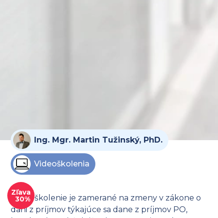
Ing. Mgr. Martin Tužinský, PhD.
Videoškolenia
Zľava
Video školenie je zamerané na zmeny v zákone o
30%
dani z príjmov týkajúce sa dane z príjmov PO,