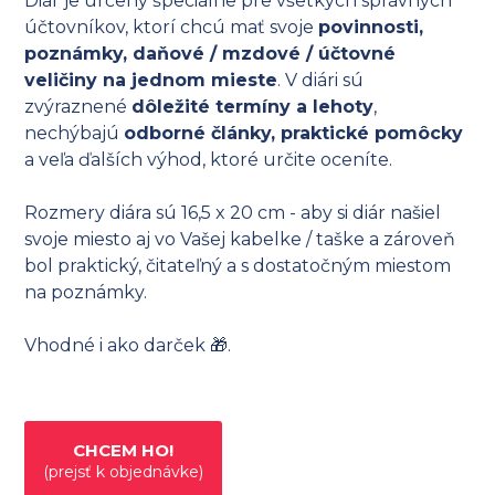
Diár je určený špeciálne pre všetkých správnych
účtovníkov, ktorí chcú mať svoje
povinnosti,
poznámky, daňové / mzdové / účtovné
veličiny na jednom mieste
. V diári sú
zvýraznené
dôležité termíny a lehoty
,
nechýbajú
odborné články, praktické pomôcky
a veľa ďalších výhod, ktoré určite oceníte.
Rozmery diára sú 16,5 x 20 cm - aby si diár našiel
svoje miesto aj vo Vašej kabelke / taške a zároveň
bol praktický, čitateľný a s dostatočným miestom
na poznámky.
Vhodné i ako darček 🎁.
CHCEM HO!
(prejsť k objednávke)