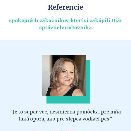
Referencie
spokojných zákazníkov, ktorí si zakúpili Diár
správneho účtovníka
ňa
"Absolútne najlepší diár a aj najužitočnejší aký
som kedy mala. Martin, dúfam, že bude aj na ďalší
rok!"