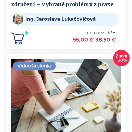
združení – vybrané problémy z praxe
Ing. Jaroslava Lukačovičová
cena bez DPH
55,00
€
38,50
€
Zľava
30%
Videoškolenia