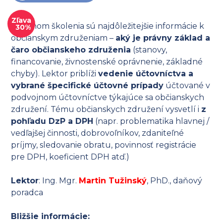
Zľava
Obsahom školenia sú najdôležitejšie informácie k
30%
občianskym združeniam –
aký je právny základ a
čaro občianskeho združenia
(stanovy,
financovanie, živnostenské oprávnenie, základné
chyby). Lektor priblíži
vedenie účtovníctva a
vybrané špecifické účtovné prípady
účtované v
podvojnom účtovníctve týkajúce sa občianskych
združení. Tému občianskych združení vysvetlí i
z
pohľadu DzP a DPH
(napr. problematika hlavnej /
vedľajšej činnosti, dobrovoľníkov, zdaniteľné
príjmy, sledovanie obratu, povinnosť registrácie
pre DPH, koeficient DPH atď.)
Lektor
: Ing. Mgr.
Martin Tužinský
, PhD., daňový
poradca
Bližšie informácie: