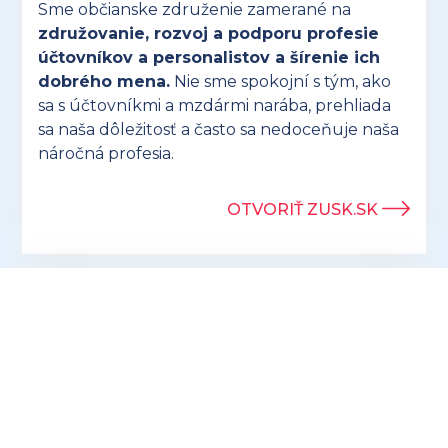
Sme občianske združenie zamerané na
združovanie, rozvoj a podporu profesie
účtovníkov a personalistov a šírenie ich
dobrého mena.
Nie sme spokojní s tým, ako
sa s účtovníkmi a mzdármi narába, prehliada
sa naša dôležitosť a často sa nedoceňuje naša
náročná profesia.
OTVORIŤ ZUSK.SK
Hľadáte ideálny darček pre účtovníkov? V
ponuke eshopu preuctovnika.sk nájdete