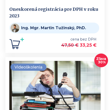
Oneskorená registrácia pre DPH v roku
2023
Ing. Mgr. Martin Tužinský, PhD.
cena bez DPH
47,50
€
33,25
€
Zľava
30%
Videoškolenia