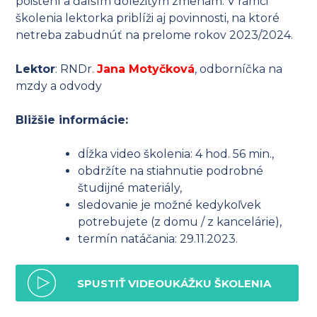
poistení a ďalším dôležitým zmenám. V rámci
školenia lektorka priblíži aj povinnosti, na ktoré
netreba zabudnúť na prelome rokov 2023/2024.
Lektor
: RNDr.
Jana Motyčková
, odborníčka na
mzdy a odvody
Bližšie informácie:
dĺžka video školenia: 4 hod. 56 min.,
obdržíte na stiahnutie podrobné
študijné materiály,
sledovanie je možné kedykoľvek
potrebujete (z domu / z kancelárie),
termín natáčania: 29.11.2023.
SPUSTIŤ VIDEOUKÁŽKU ŠKOLENIA