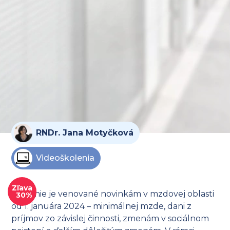
RNDr. Jana Motyčková
Videoškolenia
Zľava
Školenie je venované novinkám v mzdovej oblasti
30%
od 1. januára 2024 – minimálnej mzde, dani z
príjmov zo závislej činnosti, zmenám v sociálnom