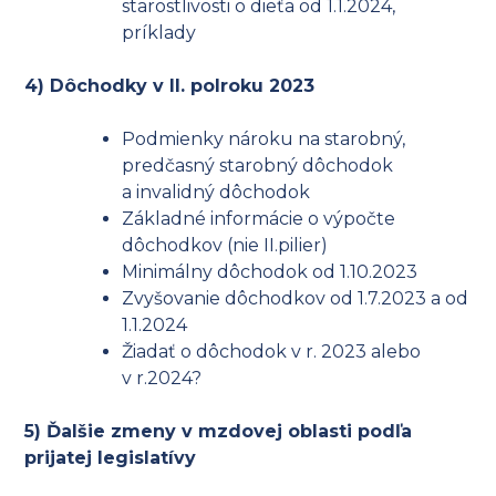
starostlivosti o dieťa od 1.1.2024,
príklady
4) Dôchodky v II. polroku 2023
Podmienky nároku na starobný,
predčasný starobný dôchodok
a invalidný dôchodok
Základné informácie o výpočte
dôchodkov (nie II.pilier)
Minimálny dôchodok od 1.10.2023
Zvyšovanie dôchodkov od 1.7.2023 a od
1.1.2024
Žiadať o dôchodok v r. 2023 alebo
v r.2024?
5) Ďalšie zmeny v mzdovej oblasti podľa
prijatej legislatívy