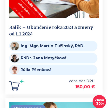
Balík – Ukončenie roka 2023 a zmeny
od 1.1.2024
Ing. Mgr. Martin Tužinský, PhD.
RNDr. Jana Motyčková
Júlia Pšenková
cena bez DPH
150,00
€
Zľava
30%