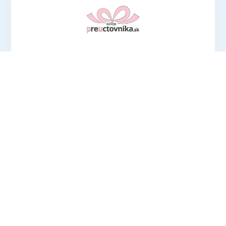
Hľadáte ideálny darček pre účtovníkov? V
ponuke eshopu preuctovnika.sk nájdete
vtipné aj praktické
produkty, ktoré potešia
každého!
OTVORIŤ PREUCTOVNIKA.SK
Prihlásením sa k odberu newslettrov