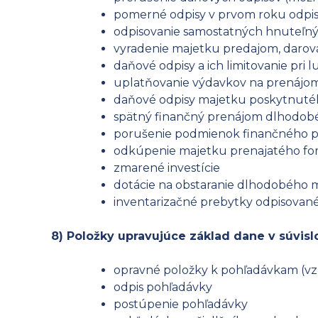
pomerné odpisy v prvom roku odpis
odpisovanie samostatných hnuteľnýc
vyradenie majetku predajom, darova
daňové odpisy a ich limitovanie pri
uplatňovanie výdavkov na prenájo
daňové odpisy majetku poskytnuté
spätný finančný prenájom dlhodo
porušenie podmienok finančného p
odkúpenie majetku prenajatého f
zmarené investície
dotácie na obstaranie dlhodobého 
inventarizačné prebytky odpisovan
8) Položky upravujúce základ dane v súvisl
opravné položky k pohľadávkam (vzni
odpis pohľadávky
postúpenie pohľadávky