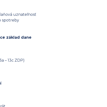
 daňová uznateľnosť
 spotreby
úce základ dane
3a – 13c ZDP)
í
rát