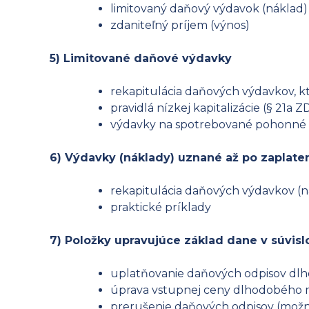
limitovaný daňový výdavok (náklad)
zdaniteľný príjem (výnos)
5) Limitované daňové výdavky
rekapitulácia daňových výdavkov, k
pravidlá nízkej kapitalizácie (§ 21a Z
výdavky na spotrebované pohonné l
6) Výdavky (náklady) uznané až po zaplate
rekapitulácia daňových výdavkov (n
praktické príklady
7) Položky upravujúce základ dane v súvis
uplatňovanie daňových odpisov dl
úprava vstupnej ceny dlhodobého maj
prerušenie daňových odpisov (možno