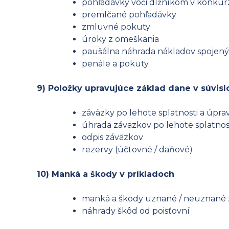
pohľadávky voči dlžníkom v konkurze
premlčané pohľadávky
zmluvné pokuty
úroky z omeškania
paušálna náhrada nákladov spojen
penále a pokuty
9) Položky upravujúce základ dane v súvisl
záväzky po lehote splatnosti a úpr
úhrada záväzkov po lehote splatnost
odpis záväzkov
rezervy (účtovné / daňové)
10) Manká a škody v príkladoch
manká a škody uznané / neuznané 
náhrady škôd od poisťovní