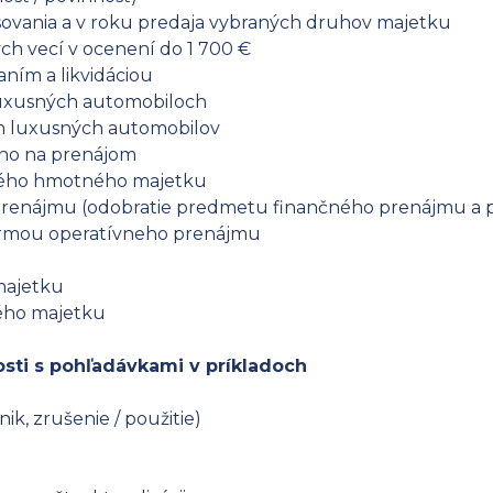
ovania a v roku predaja vybraných druhov majetku
h vecí v ocenení do 1 700 €
ním a likvidáciou
 luxusných automobiloch
m luxusných automobilov
ho na prenájom
bého hmotného majetku
renájmu (odobratie predmetu finančného prenájmu a p
ormou operatívneho prenájmu
majetku
ého majetku
osti s pohľadávkami v príkladoch
k, zrušenie / použitie)