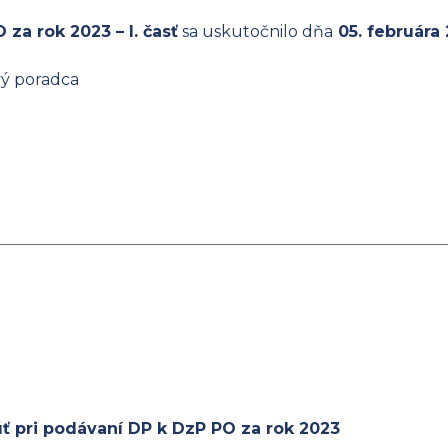
za rok 2023 – I. časť
sa uskutočnilo dňa
05. februára
vý poradca
ť pri podávaní DP k DzP PO za rok 2023