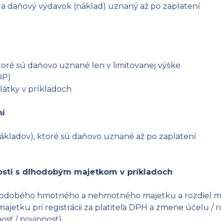
 a daňový výdavok (náklad) uznaný až po zaplatení
toré sú daňovo uznané len v limitovanej výške
DP)
átky v príkladoch
ní
ákladov), ktoré sú daňovo uznané až po zaplatení
losti s dlhodobým majetkom v príkladoch
hodobého hmotného a nehmotného majetku a rozdiel m
etku pri registrácii za platiteľa DPH a zmene účelu / 
sť / povinnosť)