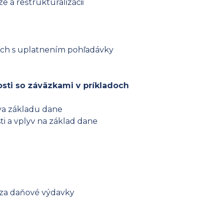
 a reštrukturalizácii
ých s uplatnením pohľadávky
osti so záväzkami v príkladoch
ava základu dane
i a vplyv na základ dane
za daňové výdavky