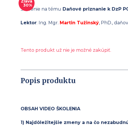
Zľava
30%
Školenie na tému
Daňové priznanie k DzP PO 
Lektor
: Ing. Mgr.
Martin Tužinský
, PhD., daňo
Tento produkt už nie je možné zakúpiť.
Popis produktu
OBSAH VIDEO ŠKOLENIA
1) Najdôležitejšie zmeny a na čo nezabudnú