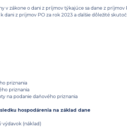
ny v zákone o dani z príjmov týkajúce sa dane z príjmov
k dani z príjmov PO za rok 2023 a ďalšie dôležité skutoč
ho priznania
ého priznania
oty na podanie daňového priznania
sledku hospodárenia na základ dane
ý výdavok (náklad)