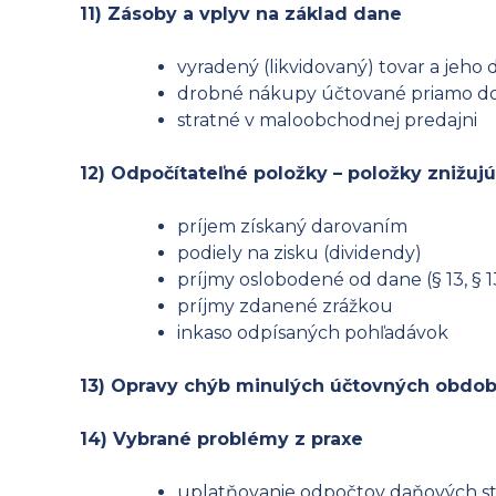
11) Zásoby a vplyv na základ dane
vyradený (likvidovaný) tovar a jeho
drobné nákupy účtované priamo do
stratné v maloobchodnej predajni
12) Odpočítateľné položky – položky znižuj
príjem získaný darovaním
podiely na zisku (dividendy)
príjmy oslobodené od dane (§ 13, § 1
príjmy zdanené zrážkou
inkaso odpísaných pohľadávok
13) Opravy chýb minulých účtovných obdob
14) Vybrané problémy z praxe
uplatňovanie odpočtov daňových st