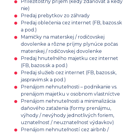
Príležitostný príjem (kedy zdaňovať a kedy
nie)
Predaj prebytkov zo záhrady
Predaj oblečenia cez internet (FB, bazos.sk
a pod.)
Mamičky na materskej / rodičovskej
dovolenke a rôzne príjmy plynúce počas
materskej / rodičovskej dovolenke
Predaj hnuteľného majetku cez internet
(FB, bazos.sk a pod.)
Predaj služieb cez internet (FB, bazos.sk,
jaspravim.sk a pod.)
Prenájom nehnuteľnosti – podnikanie vs.
prenájom majetku v osobnom vlastníctve
Prenájom nehnuteľnosti a minimalizácia
daňového zaťaženia (formy prenájmu,
výhody / nevýhody jednotlivých foriem,
uznateľnosť / neuznateľnosť výdavkov)
Prenájom nehnuteľností cez airbnb /