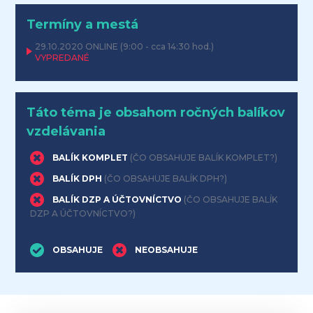
Termíny a mestá
29.10.2020
ONLINE
(9:00 - cca 14:30 hod.)
VYPREDANÉ
Táto téma je obsahom ročných balíkov
vzdelávania
BALÍK KOMPLET
(ČO OBSAHUJE BALÍK KOMPLET?)
BALÍK DPH
(ČO OBSAHUJE BALÍK DPH?)
BALÍK DZP A ÚČTOVNÍCTVO
(ČO OBSAHUJE BALÍK
DZP A ÚČTOVNÍCTVO?)
OBSAHUJE
NEOBSAHUJE