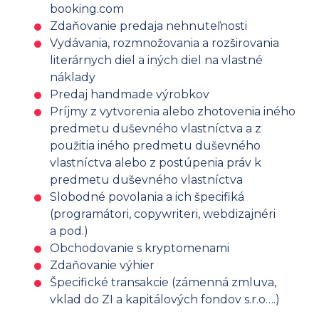
booking.com
Zdaňovanie predaja nehnuteľnosti
Vydávania, rozmnožovania a rozširovania
literárnych diel a iných diel na vlastné
náklady
Predaj handmade výrobkov
Príjmy z vytvorenia alebo zhotovenia iného
predmetu duševného vlastníctva a z
použitia iného predmetu duševného
vlastníctva alebo z postúpenia práv k
predmetu duševného vlastníctva
Slobodné povolania a ich špecifiká
(programátori, copywriteri, webdizajnéri
a pod.)
Obchodovanie s kryptomenami
Zdaňovanie výhier
Špecifické transakcie (zámenná zmluva,
vklad do ZI a kapitálových fondov s.r.o….)