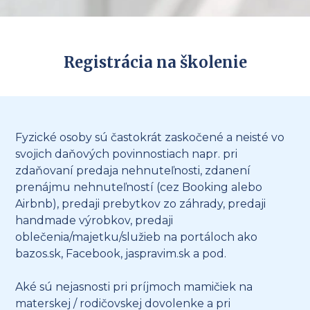
Registrácia na školenie
Fyzické osoby sú častokrát zaskočené a neisté vo
svojich daňových povinnostiach napr. pri
zdaňovaní predaja nehnuteľnosti, zdanení
prenájmu nehnuteľností (cez Booking alebo
Airbnb), predaji prebytkov zo záhrady, predaji
handmade výrobkov, predaji
oblečenia/majetku/služieb na portáloch ako
bazos.sk, Facebook, jaspravim.sk a pod.
Aké sú nejasnosti pri príjmoch mamičiek na
materskej / rodičovskej dovolenke a pri