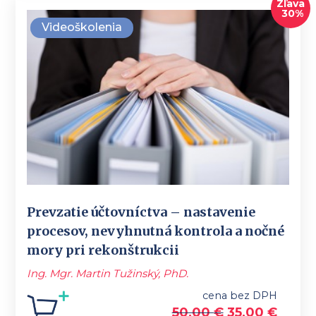
Zľava
30%
Videoškolenia
Prevzatie účtovníctva – nastavenie
procesov, nevyhnutná kontrola a nočné
mory pri rekonštrukcii
Ing. Mgr. Martin Tužinský, PhD.
cena bez DPH
50,00
€
35,00
€