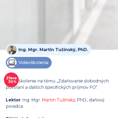
Ing. Mgr. Martin Tužinský, PhD.
Videoškolenia
Zľava
Video školenie na tému „Zdaňovanie slobodných
30%
povolaní a ďalších špecifických príjmov FO“.
Lektor
: Ing. Mgr.
Martin Tužinský
, PhD., daňový
poradca