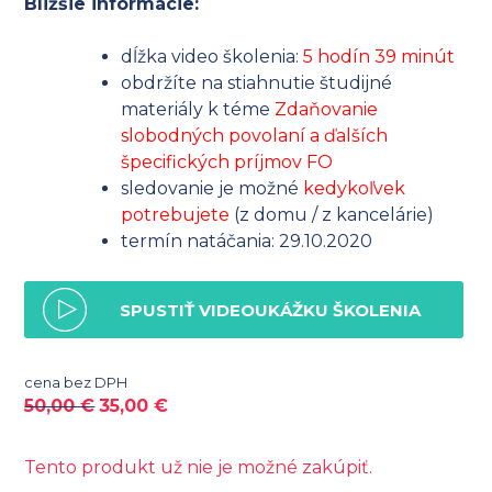
Bližšie informácie:
dĺžka video školenia:
5 hodín 39 minút
obdržíte na stiahnutie študijné
materiály k téme
Zdaňovanie
slobodných povolaní a ďalších
špecifických príjmov FO
sledovanie je možné
kedykoľvek
potrebujete
(z domu / z kancelárie)
termín natáčania: 29.10.2020
SPUSTIŤ VIDEOUKÁŽKU ŠKOLENIA
cena bez DPH
50,00
€
35,00
€
Tento produkt už nie je možné zakúpiť.