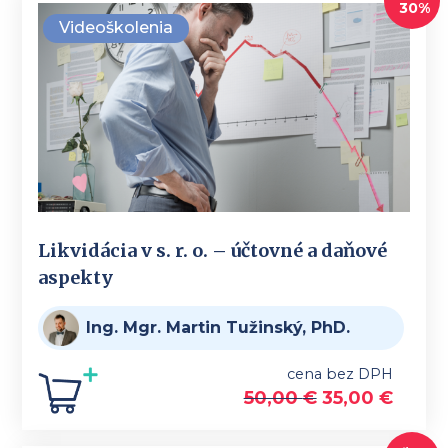
30%
Videoškolenia
Likvidácia v s. r. o. – účtovné a daňové
aspekty
Ing. Mgr. Martin Tužinský, PhD.
cena bez DPH
50,00
€
35,00
€