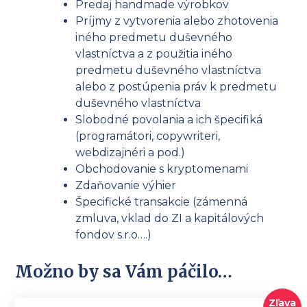
Predaj handmade výrobkov
Príjmy z vytvorenia alebo zhotovenia
iného predmetu duševného
vlastníctva a z použitia iného
predmetu duševného vlastníctva
alebo z postúpenia práv k predmetu
duševného vlastníctva
Slobodné povolania a ich špecifiká
(programátori, copywriteri,
webdizajnéri a pod.)
Obchodovanie s kryptomenami
Zdaňovanie výhier
Špecifické transakcie (zámenná
zmluva, vklad do ZI a kapitálových
fondov s.r.o….)
Možno by sa Vám páčilo…
Zľava