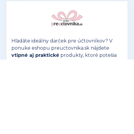
Hľadáte ideálny darček pre účtovníkov? V
ponuke eshopu preuctovnika.sk nájdete
vtipné aj praktické
produkty, ktoré potešia
každého!
OTVORIŤ PREUCTOVNIKA.SK