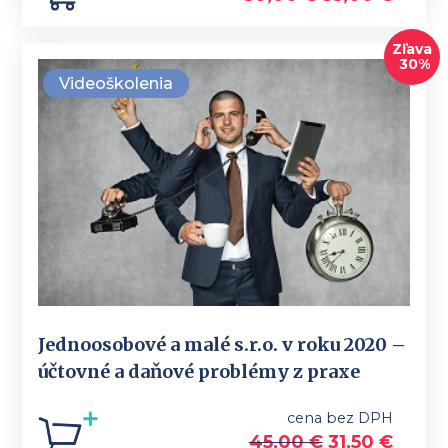
Zľava
30%
Videoškolenia
Jednoosobové a malé s.r.o. v roku 2020 –
účtovné a daňové problémy z praxe
cena bez DPH
45,00
€
31,50
€