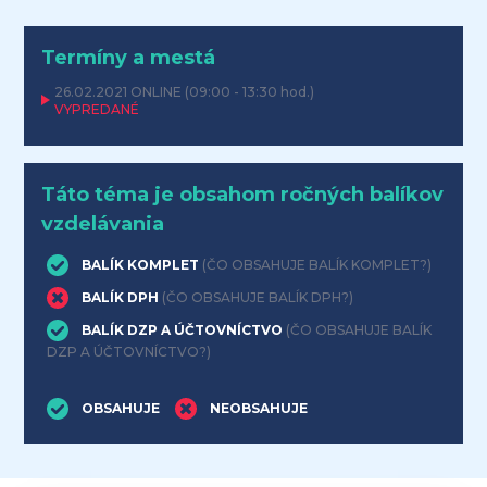
Termíny a mestá
26.02.2021
ONLINE
(09:00 - 13:30 hod.)
VYPREDANÉ
Táto téma je obsahom ročných balíkov
vzdelávania
BALÍK KOMPLET
(ČO OBSAHUJE BALÍK KOMPLET?)
BALÍK DPH
(ČO OBSAHUJE BALÍK DPH?)
BALÍK DZP A ÚČTOVNÍCTVO
(ČO OBSAHUJE BALÍK
DZP A ÚČTOVNÍCTVO?)
OBSAHUJE
NEOBSAHUJE