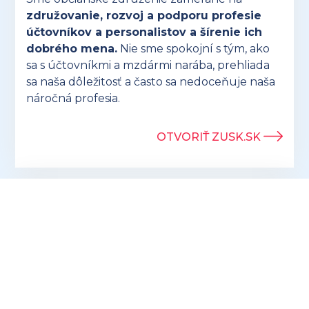
združovanie, rozvoj a podporu profesie
účtovníkov a personalistov a šírenie ich
dobrého mena.
Nie sme spokojní s tým, ako
sa s účtovníkmi a mzdármi narába, prehliada
sa naša dôležitosť a často sa nedoceňuje naša
náročná profesia.
OTVORIŤ ZUSK.SK
Hľadáte ideálny darček pre účtovníkov? V
ponuke eshopu preuctovnika.sk nájdete
vtipné aj praktické
produkty, ktoré potešia