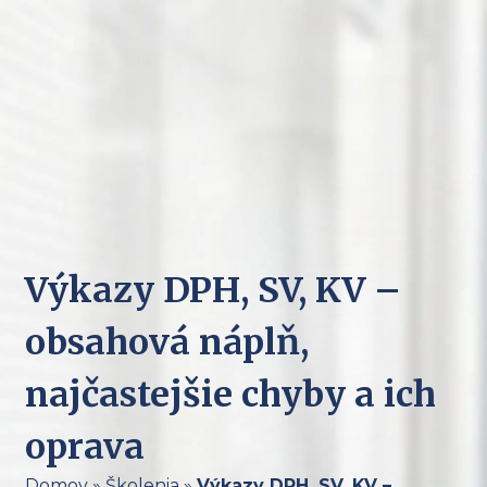
Výkazy DPH, SV, KV –
obsahová náplň,
najčastejšie chyby a ich
oprava
Domov
»
Školenia
»
Výkazy DPH, SV, KV –