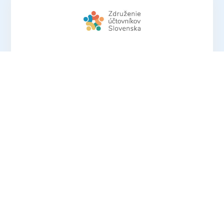
Sme občianske združenie zamerané na
združovanie, rozvoj a podporu profesie
účtovníkov a personalistov a šírenie ich
dobrého mena.
Nie sme spokojní s tým, ako
sa s účtovníkmi a mzdármi narába, prehliada
sa naša dôležitosť a často sa nedoceňuje naša
náročná profesia.
OTVORIŤ ZUSK.SK