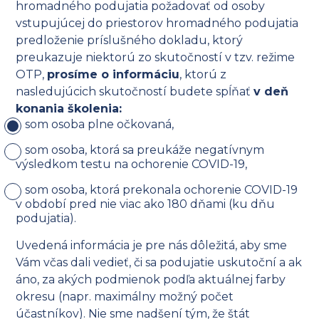
hromadného podujatia požadovať od osoby
vstupujúcej do priestorov hromadného podujatia
predloženie príslušného dokladu, ktorý
preukazuje niektorú zo skutočností v tzv. režime
OTP,
prosíme o informáciu
, ktorú z
nasledujúcich skutočností budete spĺňať
v deň
konania školenia:
som osoba plne očkovaná,
som osoba, ktorá sa preukáže negatívnym
výsledkom testu na ochorenie COVID-19,
som osoba, ktorá prekonala ochorenie COVID-19
v období pred nie viac ako 180 dňami (ku dňu
podujatia).
Uvedená informácia je pre nás dôležitá, aby sme
Vám včas dali vedieť, či sa podujatie uskutoční a ak
áno, za akých podmienok podľa aktuálnej farby
okresu (napr. maximálny možný počet
účastníkov). Nie sme nadšení tým, že štát