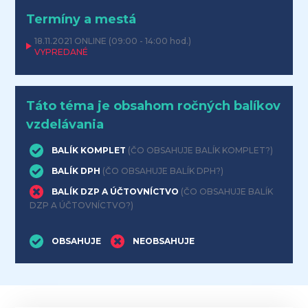
Termíny a mestá
18.11.2021
ONLINE
(09:00 - 14:00 hod.)
VYPREDANÉ
Táto téma je obsahom ročných balíkov
vzdelávania
BALÍK KOMPLET
(ČO OBSAHUJE BALÍK KOMPLET?)
BALÍK DPH
(ČO OBSAHUJE BALÍK DPH?)
BALÍK DZP A ÚČTOVNÍCTVO
(ČO OBSAHUJE BALÍK
DZP A ÚČTOVNÍCTVO?)
OBSAHUJE
NEOBSAHUJE