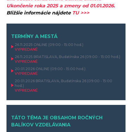
Ukončenie roka 2025 a zmeny od 01.01.2026.
Bližšie informácie nájdete
TU >>>
TERMÍNY A MESTÁ
26.11.2025
ONLINE
(09:00 - 15:00 hod.)
VYPREDANÉ
26.11.2025
BRATISLAVA, Budatínska 26
(09:00 - 15:00 hod.)
VYPREDANÉ
20.01.2026
ONLINE
(09:00 - 15:00 hod.)
VYPREDANÉ
20.01.2026
BRATISLAVA, Budatínska 26
(09:00 - 15:00
hod.)
VYPREDANÉ
TÁTO TÉMA JE OBSAHOM ROČNÝCH
BALÍKOV VZDELÁVANIA