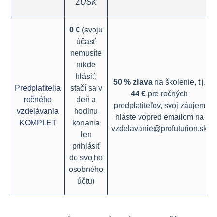
ZÚSK
0 €
(svoju
účasť
nemusíte
nikde
hlásiť,
50 % zľava
na školenie, t.j.
Predplatitelia
stačí sa v
44 €
pre ročných
ročného
deň a
predplatiteľov, svoj záujem
vzdelávania
hodinu
hláste vopred emailom na
KOMPLET
konania
vzdelavanie@profuturion.sk
len
prihlásiť
do svojho
osobného
účtu)