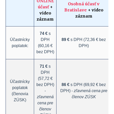
ONLINE
Osobná účasť v
účasť
+
Bratislave
+ video
video
záznam
záznam
74 €
s
Účastnícky
DPH
89 €
s DPH (72,36 € bez
poplatok:
(60,16 €
DPH)
bez DPH)
71 €
s
DPH
(57,72 €
Účastnícky
bez DPH)
86 €
s DPH (69,92 € bez
poplatok
-
DPH) -
zľavnená cena pre
(členovia
zľavnená
členov ZÚSK
ZÚSK)
cena pre
členov