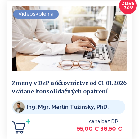
Zľava
30%
Videoškolenia
Zmeny v DzP a účtovníctve od 01.01.2026
vrátane konsolidačných opatrení
Ing. Mgr. Martin Tužinský, PhD.
cena bez DPH
55,00
€
38,50
€