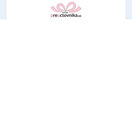
Hľadáte ideálny darček pre účtovníkov? V
ponuke eshopu preuctovnika.sk nájdete
vtipné aj praktické
produkty, ktoré potešia
každého!
OTVORIŤ PREUCTOVNIKA.SK
Prihlásením sa k odberu newslettrov