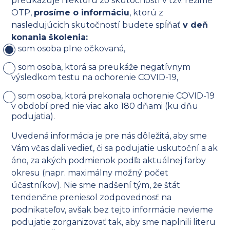
preukazuje niektorú zo skutočností v tzv. režime
OTP,
prosíme o informáciu
, ktorú z
nasledujúcich skutočností budete spĺňať
v deň
konania školenia:
som osoba plne očkovaná,
som osoba, ktorá sa preukáže negatívnym
výsledkom testu na ochorenie COVID-19,
som osoba, ktorá prekonala ochorenie COVID-19
v období pred nie viac ako 180 dňami (ku dňu
podujatia).
Uvedená informácia je pre nás dôležitá, aby sme
Vám včas dali vedieť, či sa podujatie uskutoční a ak
áno, za akých podmienok podľa aktuálnej farby
okresu (napr. maximálny možný počet
účastníkov). Nie sme nadšení tým, že štát
tendenčne preniesol zodpovednosť na
podnikateľov, avšak bez tejto informácie nevieme
podujatie zorganizovať tak, aby sme naplnili literu