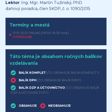
Lektor
: Ing. Mgr. Martin Tužinský, PhD.
daňový poradca, člen SKDP, č. o. 1090/2015
Termíny a mestá
13.10.2021
ONLINE
(09:00-15:30 hod.)
VYPREDANÉ
Táto téma je obsahom ročných balíkov
vzdelávania
BALÍK KOMPLET
(ČO OBSAHUJE BALÍK KOMPLET?)
BALÍK DPH
(ČO OBSAHUJE BALÍK DPH?)
BALÍK DZP A ÚČTOVNÍCTVO
(ČO OBSAHUJE BALÍK
DZP A ÚČTOVNÍCTVO?)
OBSAHUJE
NEOBSAHUJE