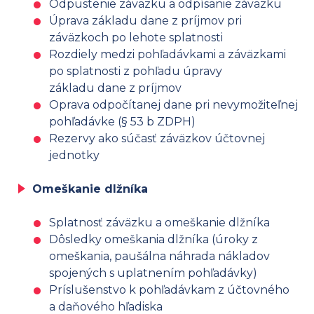
Odpustenie záväzku a odpísanie záväzku
Úprava základu dane z príjmov pri
záväzkoch po lehote splatnosti
Rozdiely medzi pohľadávkami a záväzkami
po splatnosti z pohľadu úpravy
základu dane z príjmov
Oprava odpočítanej dane pri nevymožiteľnej
pohľadávke (§ 53 b ZDPH)
Rezervy ako súčasť záväzkov účtovnej
jednotky
Omeškanie dlžníka
Splatnosť záväzku a omeškanie dlžníka
Dôsledky omeškania dlžníka (úroky z
omeškania, paušálna náhrada nákladov
spojených s uplatnením pohľadávky)
Príslušenstvo k pohľadávkam z účtovného
a daňového hľadiska