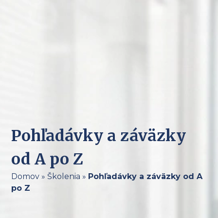
Pohľadávky a záväzky
od A po Z
Domov
»
Školenia
»
Pohľadávky a záväzky od A
po Z