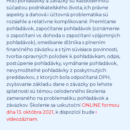
Hoci pohľadávky a záväzky sú každodennou
súčasťou podnikateľského života, ich právne
aspekty a daňová i účtovná problematika sú
rozsiahle a relatívne komplikované. Premlčanie
pohľadávok, započítanie pohľadávok (oznámenie
o započítaní vs. dohoda o započítaní vzájomných
pohľadávok), omeškanie dlžníka s plnením
finančného záväzku a s tým súvisiace povinnosti,
tvorba opravných položiek k pohľadávkam, odpis,
postúpenie pohľadávky, vymáhanie pohľadávok,
nevymožiteľné pohľadávky z poskytnutých
preddavkov, z ktorých bola odpočítaná DPH,
zvyšovanie základu dane o záväzky po lehote
splatnosti sú témou celodenného školenia
zameraného na problematiku pohľadávok a
záväzkov. Školenie sa uskutoční
ONLINE formou
dňa 13. októbra 2021,
k dispozícií bude
i
videozáznam.