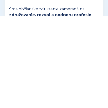
Sme občianske združenie zamerané na
združovanie, rozvoj a podporu profesie
účtovníkov a personalistov a šírenie ich
dobrého mena.
Nie sme spokojní s tým, ako
sa s účtovníkmi a mzdármi narába, prehliada
sa naša dôležitosť a často sa nedoceňuje naša
náročná profesia.
OTVORIŤ ZUSK.SK
Hľadáte ideálny darček pre účtovníkov? V