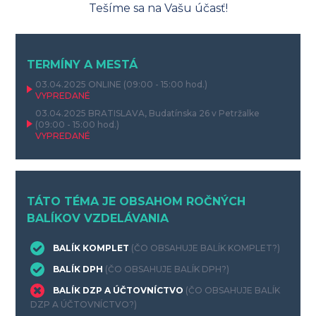
Tešíme sa na Vašu účasť!
TERMÍNY A MESTÁ
03.04.2025
ONLINE
(09:00 - 15:00 hod.)
VYPREDANÉ
03.04.2025
BRATISLAVA, Budatínska 26 v Petržalke
(09:00 - 15:00 hod.)
VYPREDANÉ
TÁTO TÉMA JE OBSAHOM ROČNÝCH
BALÍKOV VZDELÁVANIA
BALÍK KOMPLET
(ČO OBSAHUJE BALÍK KOMPLET?)
BALÍK DPH
(ČO OBSAHUJE BALÍK DPH?)
BALÍK DZP A ÚČTOVNÍCTVO
(ČO OBSAHUJE BALÍK
DZP A ÚČTOVNÍCTVO?)