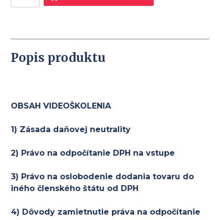
na
DPH
-
ďalší
Popis produktu
spôsob
dorubenia
OBSAH VIDEOŠKOLENIA
1) Zásada daňovej neutrality
2) Právo na odpočítanie DPH na vstupe
3) Právo na oslobodenie dodania tovaru do
iného členského štátu od DPH
4) Dôvody zamietnutie práva na odpočítanie