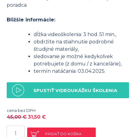
poradca
Bližšie informácie:
dĺžka videoškolenia: 3 hod. 51 min.,
obdržíte na stiahnutie podrobné
študijné materiály,
sledovanie je možné kedykoľvek
potrebujete (z domu / z kancelárie),
termín natáčania: 03.04.2025.
SPUSTIŤ VIDEOUKÁŽKU ŠKOLENIA
cena bez DPH
45,00
€
31,50
€
množstvo
PRIDAŤ DO KOŠÍKA
Podvod