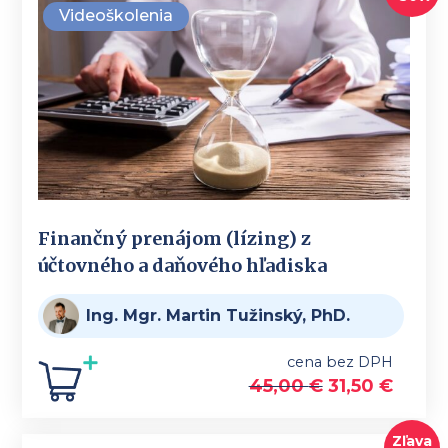
Videoškolenia
Finančný prenájom (lízing) z
účtovného a daňového hľadiska
Ing. Mgr. Martin Tužinský, PhD.
cena bez DPH
45,00
€
31,50
€
Zľava