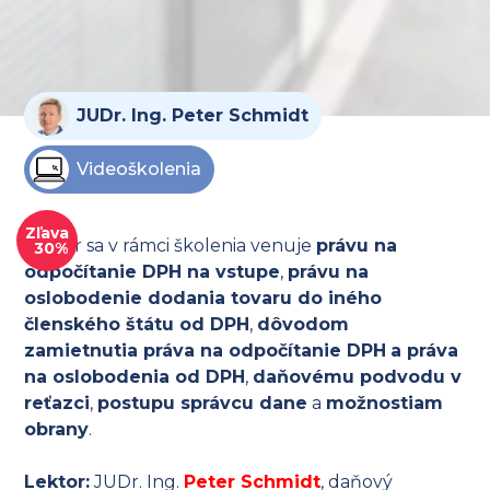
JUDr. Ing. Peter Schmidt
Videoškolenia
Zľava
Lektor sa v rámci školenia venuje
právu na
30%
odpočítanie DPH na vstupe
,
právu na
oslobodenie dodania tovaru do iného
členského štátu od DPH
,
dôvodom
zamietnutia práva na odpočítanie DPH
a práva
na oslobodenia od DPH
,
daňovému podvodu v
reťazci
,
postupu správcu dane
a
možnostiam
obrany
.
Lektor:
JUDr. Ing.
Peter Schmidt
, daňový