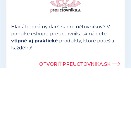
Hľadáte ideálny darček pre účtovníkov? V
ponuke eshopu preuctovnika.sk nájdete
vtipné aj praktické
produkty, ktoré potešia
každého!
OTVORIŤ PREUCTOVNIKA.SK
Prihlásením sa k odberu newslettrov
súhlasíte so spracúvaním osobných údajov