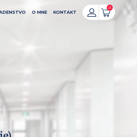
0
ADENSTVO
O MNE
KONTAKT
ie)