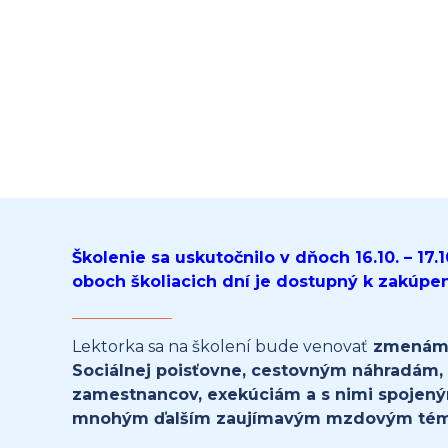
Školenie sa uskutočnilo v dňoch 16.10. – 17
oboch školiacich dní je dostupný k zakúpe
Lektorka sa na školení bude venovať
zmenám 
Sociálnej poisťovne, cestovným náhradám, 
zamestnancov, exekúciám a s nimi spojený
mnohým ďalším zaujímavým mzdovým té