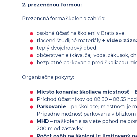
2. prezenčnou formou:
Prezenčná forma školenia zahŕňa:
osobná účasť na školení v Bratislave,
tlačené študijné materiály
+ video zázn
teplý dvojchodový obed,
občerstvenie (káva, čaj, voda, zákusok, ch
bezplatné parkovanie pred školiacou mie
Organizačné pokyny:
Miesto konania: školiaca miestnosť – B
Príchod účastníkov od 08:30 – 08:55 hod
Parkovanie
– pri školiacej miestnosti j
Prípadne možnosť parkovania v blízkom ok
MHD
– na školenie sa viete pohodlne dos
200 m od zástavky.
Počet osôb na školení je limitovaný n