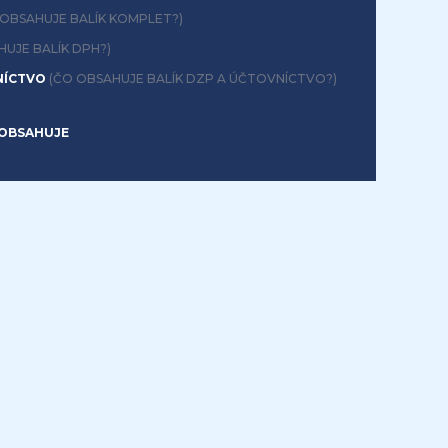
 OBSAHUJE BALÍK KOMPLET?)
HUJE BALÍK DPH?)
NÍCTVO
(ČO OBSAHUJE BALÍK DZP A ÚČTOVNÍCTVO?)
OBSAHUJE