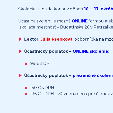
Školenie sa bude konať v dňoch
16. – 17. októ
Účasť na školení je možná
ONLINE
formou ale
(školiaca miestnosť – Budatínska 26 v Petržalke
Lektor:
Júlia Pšenková
, odborníčka na mz
Účastnícky poplatok –
ONLINE školenie
:
99 € s DPH
Účastnícky poplatok –
prezenčné školen
150 € s DPH
136 € s DPH – zľavnená cena pre členov