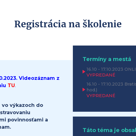
Registrácia na školenie
Termíny a mestá
16.10 - 17.10.2023
ONL
VYPREDANÉ
.10.2023. Videozáznam z
16.10 - 17.10.2023
Brati
niu
TU
.
hod.)
VYPREDANÉ
vo výkazoch do
stravovaniu
mi povinnosťami a
mam.
Táto téma je obsa