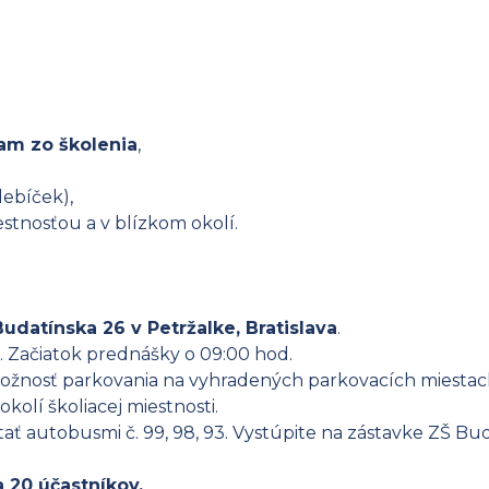
am zo školenia
,
lebíček),
stnosťou a v blízkom okolí.
udatínska 26 v Petržalke, Bratislava
.
. Začiatok prednášky o 09:00 hod.
e možnosť parkovania na vyhradených parkovacích miestac
olí školiacej miestnosti.
tať autobusmi č. 99, 98, 93. Vystúpite na zástavke ZŠ Bu
a 20 účastníkov.