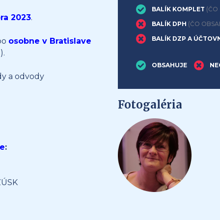
BALÍK KOMPLET
(ČO
bra 2023
.
BALÍK DPH
(ČO OBSA
BALÍK DZP A ÚČTOV
bo
osobne v Bratislave
).
OBSAHUJE
NE
dy a odvody
Fotogaléria
ie
:
 ZÚSK