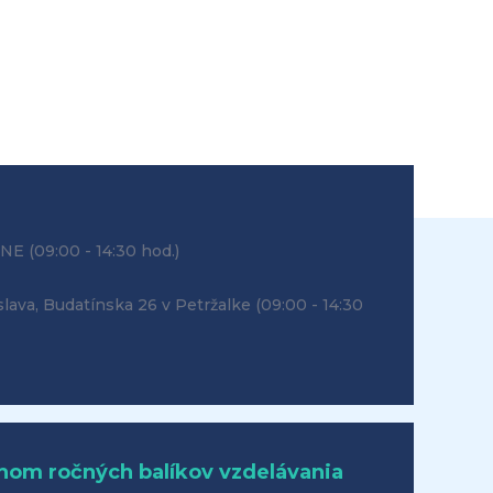
INE
(09:00 - 14:30 hod.)
slava, Budatínska 26 v Petržalke
(09:00 - 14:30
hom ročných balíkov vzdelávania