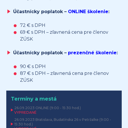
Účastnícky poplatok –
ONLINE školenie
:
72 € s DPH
69 € s DPH – zľavnená cena pre členov
ZÚSK
Účastnícky poplatok –
prezenčné školenie
:
90 € s DPH
87 € s DPH – zľavnená cena pre členov
ZÚSK
Termíny a mestá
26.09.2023
ONLINE
(9:00 - 15:30 hod.)
VYPREDANÉ
26.09.2023
Bratislava, Budatínska 26 v Petržalke
(9:00 -
15:30 hod.)