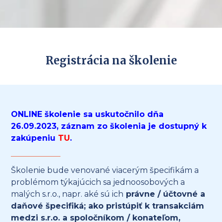
Registrácia na školenie
ONLINE školenie sa uskutočnilo dňa
26.09.2023, záznam zo školenia je dostupný k
zakúpeniu
TU
.
Školenie bude venované viacerým špecifikám a
problémom týkajúcich sa jednoosobových a
malých s.r.o., napr. aké sú ich
právne / účtovné a
daňové špecifiká; ako pristúpiť k transakciám
medzi s.r.o. a spoločníkom / konateľom,