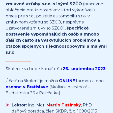
zmluvné vzťahy s.r.o. s inými SZČO
(pracovné
oblečenie pre živnostníkov, ktorí vykonávajú
práce pre s.r.o., použitie automobilu s.r.o. v
zmluvnom vzťahu so SZČO, nesprávne
uzatvorené zmluvy so SZČO),
špecifické
postavenie vypomáhajúcich osôb a mnoho
ďalších často sa vyskytujúcich problémov a
otázok spojených s jednoosobovými a malými
s.r.o..
Školenie sa bude konať dňa
26. septembra 2023
.
Účasť na školení je možná
ONLINE
formou alebo
osobne v Bratislave
(školiaca miestnosť –
Budatínska 26 v Petržalke).
Lektor:
Ing. Mgr.
Martin Tužinský
, PhD.
daňový poradca, člen SKDP, č. o. 1090/2015