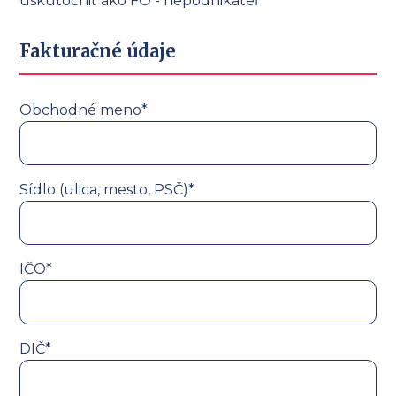
uskutočniť ako FO - nepodnikateľ
Fakturačné údaje
Obchodné meno*
Sídlo (ulica, mesto, PSČ)*
IČO*
DIČ*