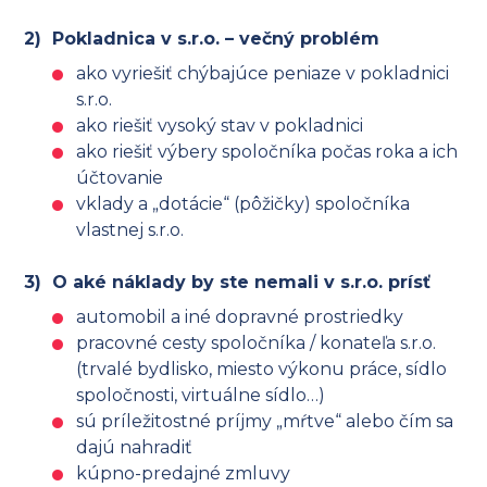
2) Pokladnica v s.r.o. – večný problém
ako vyriešiť chýbajúce peniaze v pokladnici
s.r.o.
ako riešiť vysoký stav v pokladnici
ako riešiť výbery spoločníka počas roka a ich
účtovanie
vklady a „dotácie“ (pôžičky) spoločníka
vlastnej s.r.o.
3) O aké náklady by ste nemali v s.r.o. prísť
automobil a iné dopravné prostriedky
pracovné cesty spoločníka / konateľa s.r.o.
(trvalé bydlisko, miesto výkonu práce, sídlo
spoločnosti, virtuálne sídlo…)
sú príležitostné príjmy „mŕtve“ alebo čím sa
dajú nahradiť
kúpno-predajné zmluvy