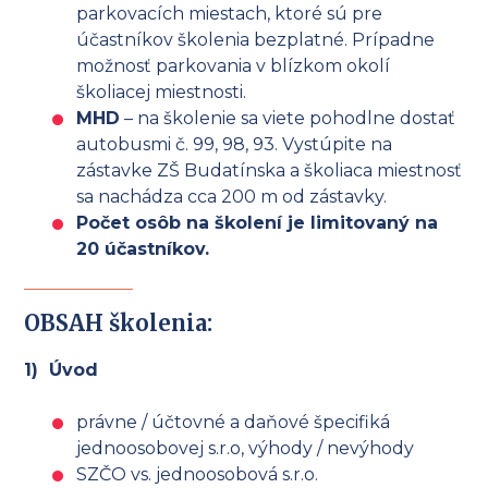
parkovacích miestach, ktoré sú pre
účastníkov školenia bezplatné. Prípadne
možnosť parkovania v blízkom okolí
školiacej miestnosti.
MHD
– na školenie sa viete pohodlne dostať
autobusmi č. 99, 98, 93. Vystúpite na
zástavke ZŠ Budatínska a školiaca miestnosť
sa nachádza cca 200 m od zástavky.
Počet osôb na školení je limitovaný na
20 účastníkov.
OBSAH školenia:
1) Úvod
právne / účtovné a daňové špecifiká
jednoosobovej s.r.o, výhody / nevýhody
SZČO vs. jednoosobová s.r.o.