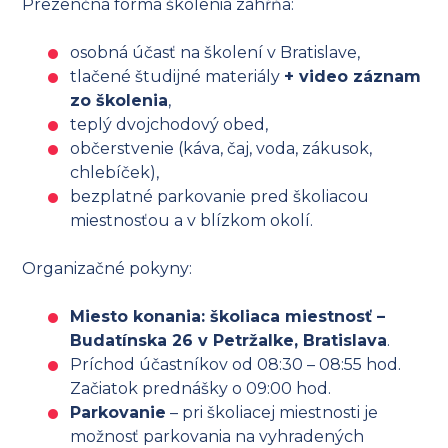
Prezenčná forma školenia zahŕňa:
osobná účasť na školení v Bratislave,
tlačené študijné materiály
+ video záznam
zo školenia
,
teplý dvojchodový obed,
občerstvenie (káva, čaj, voda, zákusok,
chlebíček),
bezplatné parkovanie pred školiacou
miestnosťou a v blízkom okolí.
Organizačné pokyny:
Miesto konania: školiaca miestnosť –
Budatínska 26 v Petržalke, Bratislava
.
Príchod účastníkov od 08:30 – 08:55 hod.
Začiatok prednášky o 09:00 hod.
Parkovanie
– pri školiacej miestnosti je
možnosť parkovania na vyhradených