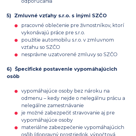
odporúčania
5) Zmluvné vzťahy s.r.o. s inými SZČO
pracovné oblečenie pre živnostníkov, ktorí
vykonávajú práce pre s.r.o.
použitie automobilu s.r.o. v zmluvnom
vzťahu so SZČO
nesprávne uzatvorené zmluvy so SZČO
6) Špecifické postavenie vypomáhajúcich
osôb
vypomáhajúce osoby bez nároku na
odmenu – kedy nejde o nelegálnu prácu a
nelegálne zamestnávanie
je možné zabezpečiť stravovanie aj pre
vypomáhajúce osoby
materiálne zabezpečenie vypomáhajúcich
osôb (dopravný prostriedok, výpočtová