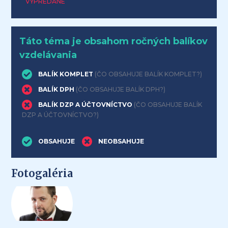
VYPREDANÉ
Táto téma je obsahom ročných balíkov
vzdelávania
BALÍK KOMPLET
(ČO OBSAHUJE BALÍK KOMPLET?)
BALÍK DPH
(ČO OBSAHUJE BALÍK DPH?)
BALÍK DZP A ÚČTOVNÍCTVO
(ČO OBSAHUJE BALÍK
DZP A ÚČTOVNÍCTVO?)
OBSAHUJE
NEOBSAHUJE
Fotogaléria