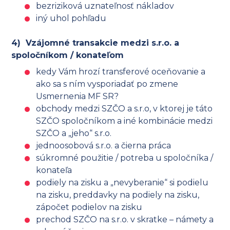
bezriziková uznateľnosť nákladov
iný uhol pohľadu
4) Vzájomné transakcie medzi s.r.o. a
spoločníkom / konateľom
kedy Vám hrozí transferové oceňovanie a
ako sa s ním vysporiadať po zmene
Usmernenia MF SR?
obchody medzi SZČO a s.r.o, v ktorej je táto
SZČO spoločníkom a iné kombinácie medzi
SZČO a „jeho“ s.r.o.
jednoosobová s.r.o. a čierna práca
súkromné použitie / potreba u spoločníka /
konateľa
podiely na zisku a „nevyberanie“ si podielu
na zisku, preddavky na podiely na zisku,
zápočet podielov na zisku
prechod SZČO na s.r.o. v skratke – námety a