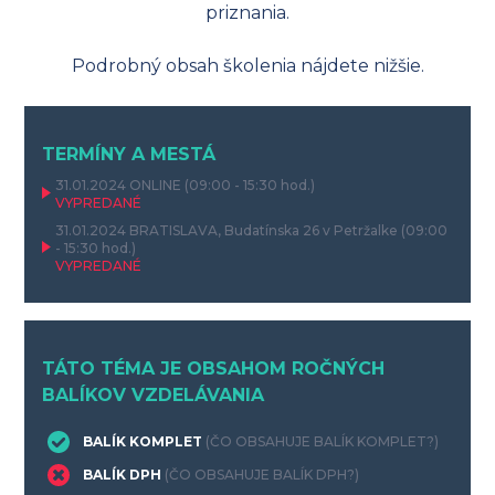
priznania.
Podrobný obsah školenia nájdete nižšie.
TERMÍNY A MESTÁ
31.01.2024
ONLINE
(09:00 - 15:30 hod.)
VYPREDANÉ
31.01.2024
BRATISLAVA, Budatínska 26 v Petržalke
(09:00
- 15:30 hod.)
VYPREDANÉ
TÁTO TÉMA JE OBSAHOM ROČNÝCH
BALÍKOV VZDELÁVANIA
BALÍK KOMPLET
(ČO OBSAHUJE BALÍK KOMPLET?)
BALÍK DPH
(ČO OBSAHUJE BALÍK DPH?)