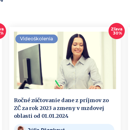
ov
va
Zľava
0%
30%
Videoškolenia
Ročné zúčtovanie dane z príjmov zo
ZČ za rok 2023 a zmeny v mzdovej
oblasti od 01.01.2024