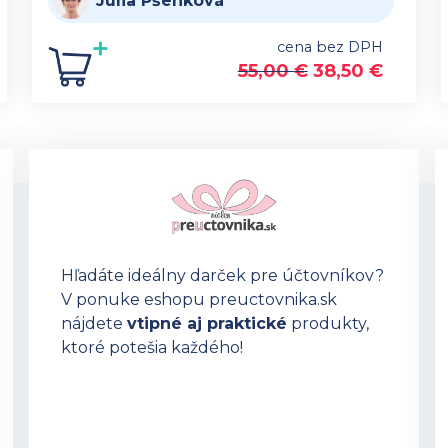
Júlia Pšenková
cena bez DPH
55,00
€
38,50
€
Hľadáte ideálny darček pre účtovníkov?
V ponuke eshopu preuctovnika.sk
nájdete
vtipné aj praktické
produkty,
ktoré potešia každého!