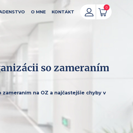
0
ADENSTVO
O MNE
KONTAKT
ganizácii so zameraním
so zameraním na OZ a najčastejšie chyby v