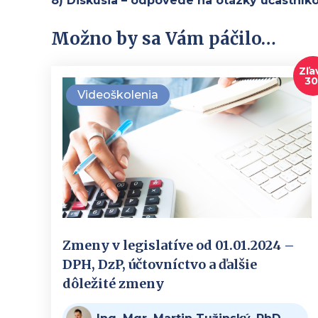
8) Diskusia – odpovede na otázky účastník
Možno by sa Vám páčilo…
Zľa
3
Videoškolenia
Zmeny v legislatíve od 01.01.2024 –
DPH, DzP, účtovníctvo a ďalšie
dôležité zmeny