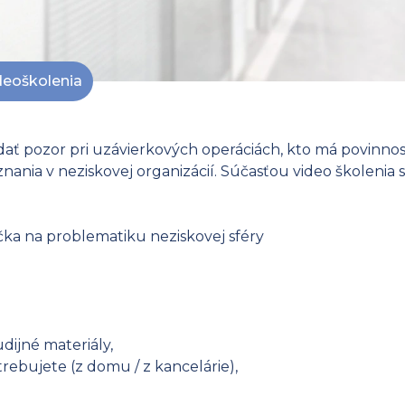
deoškolenia
a dať pozor pri uzávierkových operáciách, kto má povinno
znania v neziskovej organizácií. Súčasťou video školenia
čka na problematiku neziskovej sféry
dijné materiály,
ebujete (z domu / z kancelárie),