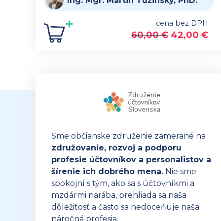
Ing. Mgr. Martin Tužinský, PhD.
cena bez DPH
60,00
€
42,00
€
Sme občianske združenie zamerané na
združovanie, rozvoj a podporu
profesie účtovníkov a personalistov a
šírenie ich dobrého mena.
Nie sme
spokojní s tým, ako sa s účtovníkmi a
mzdármi narába, prehliada sa naša
dôležitosť a často sa nedoceňuje naša
náročná profesia.