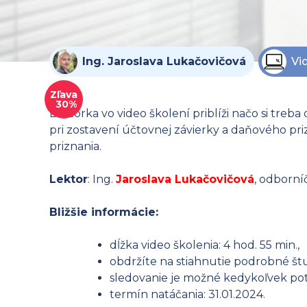
Ing. Jaroslava Lukačovičová
Vi
Zľava
30%
Lektorka vo video školení priblíži načo si treb
pri zostavení účtovnej závierky a daňového pri
priznania.
Lektor
: Ing.
Jaroslava Lukačovičová
, odborní
Bližšie informácie:
dĺžka video školenia: 4 hod. 55 min.,
obdržíte na stiahnutie podrobné štu
sledovanie je možné kedykoľvek potr
termín natáčania: 31.01.2024.