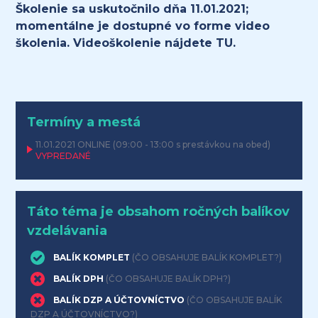
Školenie sa uskutočnilo dňa 11.01.2021;
momentálne je dostupné vo forme video
školenia. Videoškolenie nájdete
TU
.
Termíny a mestá
11.01.2021
ONLINE
(09:00 - 13:00 s prestávkou na obed)
VYPREDANÉ
Táto téma je obsahom ročných balíkov
vzdelávania
BALÍK KOMPLET
(ČO OBSAHUJE BALÍK KOMPLET?)
BALÍK DPH
(ČO OBSAHUJE BALÍK DPH?)
BALÍK DZP A ÚČTOVNÍCTVO
(ČO OBSAHUJE BALÍK
DZP A ÚČTOVNÍCTVO?)