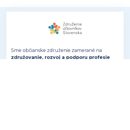
Sme občianske združenie zamerané na
združovanie, rozvoj a podporu profesie
účtovníkov a personalistov a šírenie ich
dobrého mena.
Nie sme spokojní s tým, ako
sa s účtovníkmi a mzdármi narába, prehliada
sa naša dôležitosť a často sa nedoceňuje naša
náročná profesia.
OTVORIŤ ZUSK.SK