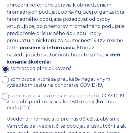
ohrození verejného zdravia k obmedzeniam
hromadných podujatí, oprávňujúcej organizátora
hromadného podujatia požadovať od osoby
vstupujúcej do priestorov hromadného podujatia
predloženie príslušného dokladu, ktorý
preukazuje niektorú zo skutočností v tzv. režime
OTP,
prosíme o informáciu
, ktorú z
nasledujúcich skutočností budete spĺňať
v deň
konania školenia:
som osoba plne očkovaná,
som osoba, ktorá sa preukáže negatívnym
výsledkom testu na ochorenie COVID-19,
som osoba, ktorá prekonala ochorenie COVID-19
v období pred nie viac ako 180 dňami (ku dňu
podujatia).
Uvedená informácia je pre nás dôležitá, aby sme
Vám včas dali vedieť, či sa podujatie uskutoční a ak