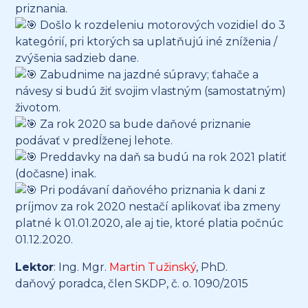
priznania.
Došlo k rozdeleniu motorových vozidiel do 3
kategórií, pri ktorých sa uplatňujú iné zníženia /
zvýšenia sadzieb dane.
Zabudnime na jazdné súpravy; ťahače a
návesy si budú žiť svojim vlastným (samostatným)
životom.
Za rok 2020 sa bude daňové priznanie
podávať v predĺženej lehote.
Preddavky na daň sa budú na rok 2021 platiť
(dočasne) inak.
Pri podávaní daňového priznania k dani z
príjmov za rok 2020 nestačí aplikovať iba zmeny
platné k 01.01.2020, ale aj tie, ktoré platia počnúc
01.12.2020.
Lektor
: Ing. Mgr.
Martin Tužinský
, PhD.
daňový poradca, člen SKDP, č. o. 1090/2015