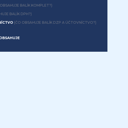
 OBSAHUJE BALÍK KOMPLET?)
HUJE BALÍK DPH?)
NÍCTVO
(ČO OBSAHUJE BALÍK DZP A ÚČTOVNÍCTVO?)
OBSAHUJE