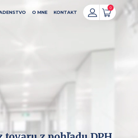
0
ADENSTVO
O MNE
KONTAKT
oz tovaru z pohľadu DPH