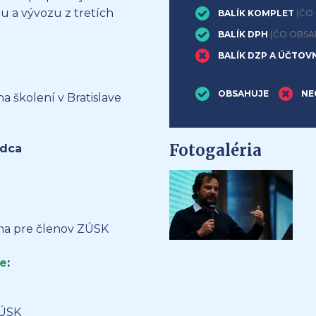
u a vývozu z tretích
BALÍK KOMPLET
(ČO
BALÍK DPH
(ČO OBSA
BALÍK DZP A ÚČTOV
OBSAHUJE
NE
 školení v Bratislave
Fotogaléria
adca
ena pre členov ZÚSK
ie
:
ZÚSK