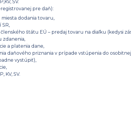
P,KV, SV.
registrovanej pre daň):
 miesta dodania tovaru,
 SR,
členského štátu EÚ – predaj tovaru na diaľku (kedysi zási
u zdanenia,
ácie a platenia dane,
nia daňového priznania v prípade vstúpenia do osobitnej
adne vystúpiť),
cie,
, KV, SV.