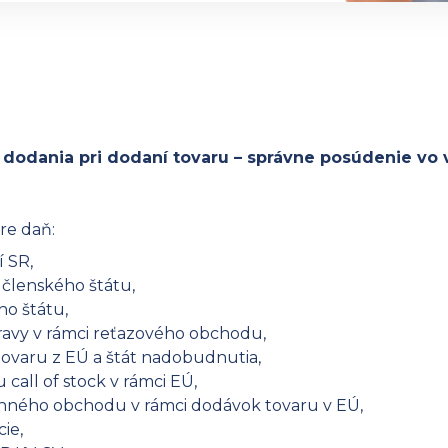
 dodania pri dodaní tovaru – správne posúdenie vo 
re daň:
 SR,
 členského štátu,
ho štátu,
ravy v rámci reťazového obchodu,
ovaru z EÚ a štát nadobudnutia,
 call of stock v rámci EÚ,
ranného obchodu v rámci dodávok tovaru v EÚ,
cie,