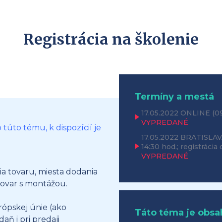
Registrácia na školenie
Termíny a mestá
17.05.2022
ONLINE
(0
VYPREDANÉ
túto tému, k dispozícií je
17.05.2022
BRATISLAVA
14:30 hod.; registrácia
VYPREDANÉ
ia tovaru, miesta dodania
ovar s montážou.
ópskej únie (ako
Táto téma je obsa
aň i pri predaji