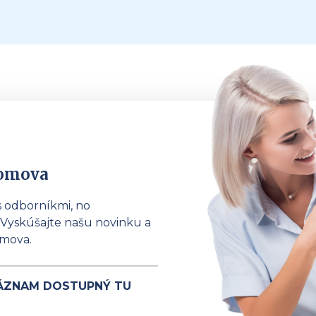
domova
s odborníkmi, no
Vyskúšajte našu novinku a
omova.
 ZÁZNAM DOSTUPNÝ TU