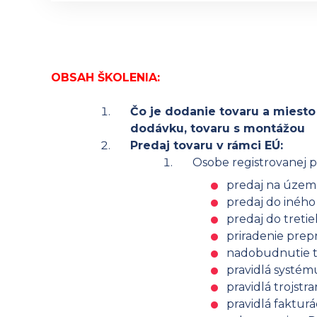
OBSAH ŠKOLENIA:
Čo je dodanie tovaru a miesto
dodávku, tovaru s montážou
Predaj tovaru v rámci EÚ:
Osobe registrovanej p
predaj na území
predaj do iného
predaj do tretie
priradenie prep
nadobudnutie t
pravidlá systému
pravidlá trojst
pravidlá fakturá