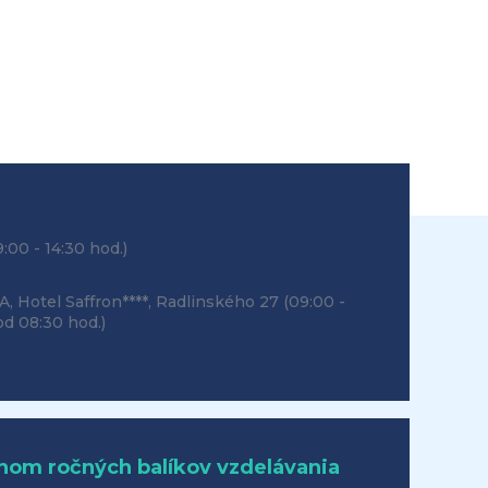
9:00 - 14:30 hod.)
, Hotel Saffron****, Radlinského 27
(09:00 -
 od 08:30 hod.)
hom ročných balíkov vzdelávania