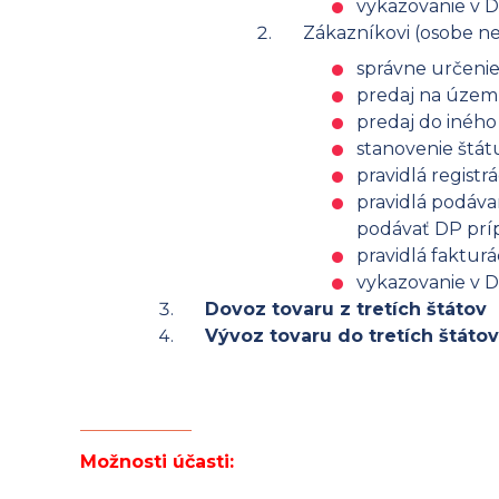
vykazovanie v D
Zákazníkovi (osobe ne
správne určenie
predaj na území
predaj do iného 
stanovenie štát
pravidlá registr
pravidlá podáva
podávať DP príp
pravidlá fakturá
vykazovanie v DP
Dovoz tovaru z tretích štátov
Vývoz tovaru do tretích štátov
Možnosti účasti: