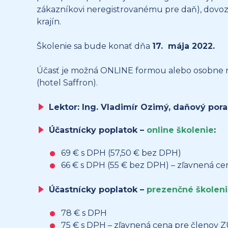
zákazníkovi neregistrovanému pre daň), dovoz
krajín.
Školenie sa bude konať dňa
17. mája 2022.
Účasť je možná ONLINE formou alebo osobne na
(hotel Saffron).
Lektor: Ing. Vladimír Ozimý, daňový por
Účastnícky poplatok –
online školenie
:
69 € s DPH (57,50 € bez DPH)
66 € s DPH (55 € bez DPH) – zľavnená c
Účastnícky poplatok –
prezenčné školen
78 € s DPH
75 € s DPH – zľavnená cena pre členov 