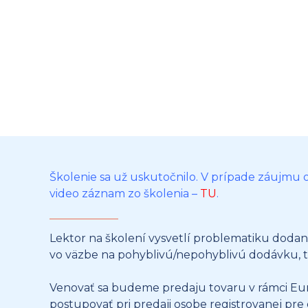
Školenie sa už uskutočnilo. V prípade záujmu o 
video záznam zo školenia –
TU
.
Lektor na školení vysvetlí problematiku dodan
vo väzbe na pohyblivú/nepohyblivú dodávku, t
Venovať sa budeme predaju tovaru v rámci Eur
postupovať pri predaji osobe registrovanej pre d