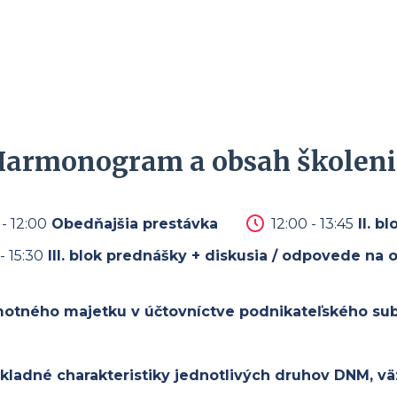
Harmonogram a obsah školeni
 - 12:00
Obedňajšia prestávka
12:00 - 13:45
II. b
- 15:30
III. blok prednášky + diskusia / odpovede na 
hmotného majetku v účtovníctve podnikateľského sub
kladné charakteristiky jednotlivých druhov DNM, vä