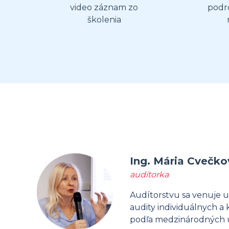
video záznam zo
podr
školenia
Ing. Mária Cvečko
audítorka
Audítorstvu sa venuje už
audity individuálnych a
podľa medzinárodných ú