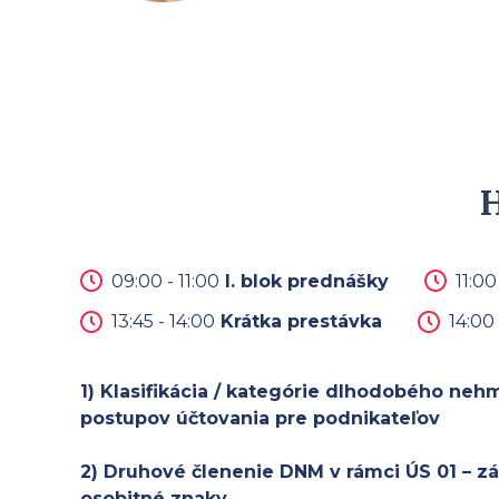
09:00 - 11:00
I. blok prednášky
11:00
13:45 - 14:00
Krátka prestávka
14:00 
1) Klasifikácia / kategórie dlhodobého ne
postupov účtovania pre podnikateľov
2) Druhové členenie DNM v rámci ÚS 01 – zá
osobitné znaky