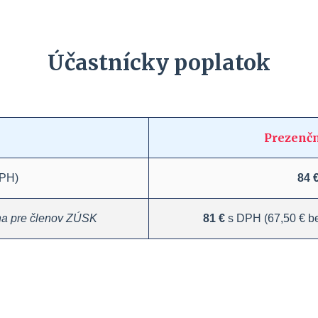
Účastnícky poplatok
Prezenčn
DPH)
84 
na pre členov ZÚSK
81 €
s DPH (67,50 € b