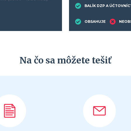
BALÍK DZP A ÚČTOVNÍ
OBSAHUJE
NEOB
Na čo sa môžete tešiť