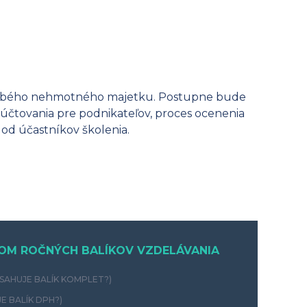
odobého nehmotného majetku. Postupne bude
čtovania pre podnikateľov, proces ocenenia
 od účastníkov školenia.
OM ROČNÝCH BALÍKOV VZDELÁVANIA
SAHUJE BALÍK KOMPLET?)
E BALÍK DPH?)