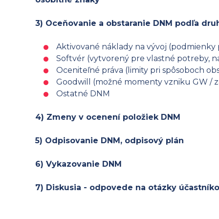
3) Oceňovanie a obstaranie DNM podľa dru
Aktivované náklady na vývoj (podmienky p
Softvér (vytvorený pre vlastné potreby, n
Oceniteľné práva (limity pri spôsoboch obs
Goodwill (možné momenty vzniku GW / záp
Ostatné DNM
4) Zmeny v ocenení položiek DNM
5) Odpisovanie DNM, odpisový plán
6) Vykazovanie DNM
7) Diskusia - odpovede na otázky účastník