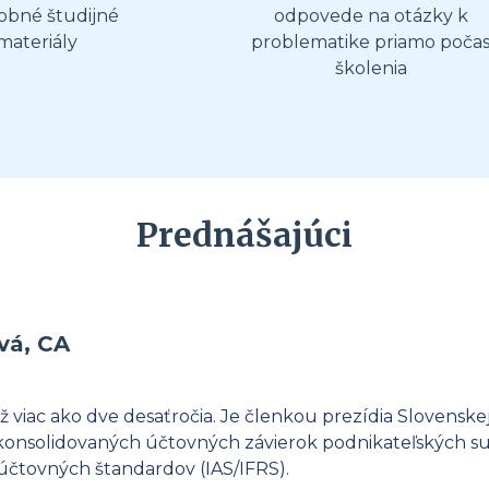
obné študijné
odpovede na otázky k
materiály
problematike priamo poča
školenia
Prednášajúci
vá, CA
 viac ako dve desaťročia. Je členkou prezídia Slovenske
 konsolidovaných účtovných závierok podnikateľských subj
čtovných štandardov (IAS/IFRS).