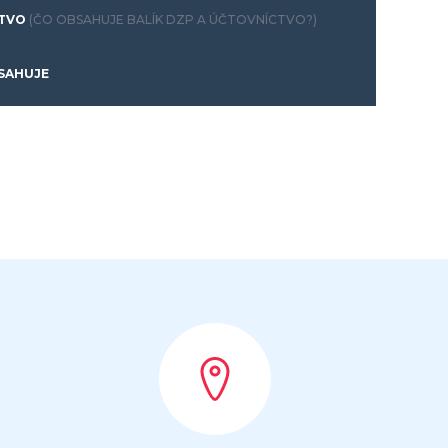
CTVO
(ČO OBSAHUJE BALÍK DZP A ÚČTOVNÍCTVO?)
SAHUJE