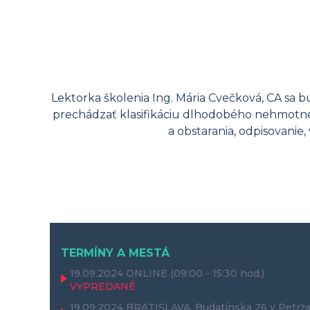
Lektorka školenia Ing. Mária Cvečková, CA 
prechádzať klasifikáciu dlhodobého nehmotné
a obstarania, odpisovanie
TERMÍNY A MESTÁ
19.09.2024
ONLINE
(09:00 - 15:30 hod.)
VYPREDANÉ
19.09.2024
BRATISLAVA, Budatínska 26 v Petrža