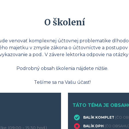
O školení
sa bude venovať komplexnej účtovnej problematike dlh
ho majetku v zmysle zákona o účtovníctve a postupov ú
, vykazovanie a pod.. V závere lektorka odpovie na otázky
Podrobný obsah školenia nájdete nižšie.
Tešíme sa na Vašu účasť!
TÁTO TÉMA JE OBSAH
BALÍK KOMPLET
(ČO OB
BALÍK DPH
(ČO OBSAHUJ
lke
(09:00 - 15:30 hod.)