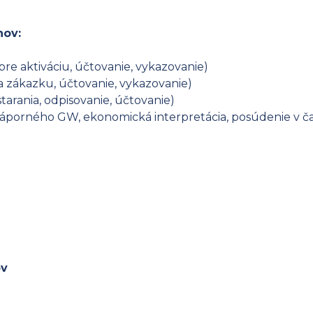
hov:
re aktiváciu, účtovanie, vykazovanie)
a zákazku, účtovanie, vykazovanie)
tarania, odpisovanie, účtovanie)
orného GW, ekonomická interpretácia, posúdenie v čase
ov