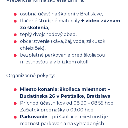
Prezenčná forma školenia zahŕňa:
osobná účasť na školení v Bratislave,
tlačené študijné materiály
+ video záznam
zo školenia
,
teplý dvojchodový obed,
občerstvenie (káva, čaj, voda, zákusok,
chlebíček),
bezplatné parkovanie pred školiacou
miestnosťou a v blízkom okolí.
Organizačné pokyny:
Miesto konania: školiaca miestnosť –
Budatínska 26 v Petržalke, Bratislava
.
Príchod účastníkov od 08:30 – 08:55 hod.
Začiatok prednášky o 09:00 hod.
Parkovanie
– pri školiacej miestnosti je
možnosť parkovania na vyhradených