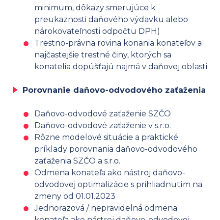
minimum, dôkazy smerujúce k
preukaznosti daňového výdavku alebo
nárokovateľnosti odpočtu DPH)
Trestno-právna rovina konania konateľov a
najčastejšie trestné činy, ktorých sa
konatelia dopúšťajú najmä v daňovej oblasti
Porovnanie daňovo-odvodového zaťaženia
Daňovo-odvodové zaťaženie SZČO
Daňovo-odvodové zaťaženie v s.r.o.
Rôzne modelové situácie a praktické
príklady porovnania daňovo-odvodového
zaťaženia SZČO a s.r.o.
Odmena konateľa ako nástroj daňovo-
odvodovej optimalizácie s prihliadnutím na
zmeny od 01.01.2023
Jednorazová / nepravidelná odmena
konateľa ako nástroj daňovo-odvodovej