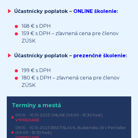
Účastnícky poplatok –
ONLINE školenie
:
168 € s DPH
159 € s DPH – zľavnená cena pre členov
ZÚSK
Účastnícky poplatok –
prezenčné školenie
:
199 € s DPH
180 € s DPH – zľavnená cena pre členov
ZÚSK
Termíny a mestá
09.10. - 10.10.2023
ONLINE
(09:00 - 15:30 hod.)
VYPREDANÉ
09.10. - 10.10.2023
BRATISLAVA, Budatínska 26 v Petržalke
(09:00 - 15:30 hod.)
VYPREDANÉ