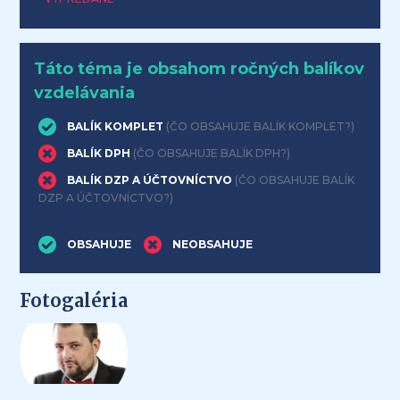
Táto téma je obsahom ročných balíkov
vzdelávania
BALÍK KOMPLET
(ČO OBSAHUJE BALÍK KOMPLET?)
BALÍK DPH
(ČO OBSAHUJE BALÍK DPH?)
BALÍK DZP A ÚČTOVNÍCTVO
(ČO OBSAHUJE BALÍK
DZP A ÚČTOVNÍCTVO?)
OBSAHUJE
NEOBSAHUJE
Fotogaléria