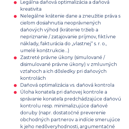
Legálna daňová optimalizácia a daňová
kreativita
Nelegálne krátenie dane a zneužitie práva s
cieľom dosiahnutia neoprávnených
daňových výhod (krátenie tržieb a
nepriznanie / zatajovanie príjmov, fiktívne
náklady, fakturácia do „vlastnej“ s. r. o.,
umelé konštrukcie…)
Zastreté právne úkony (simulované /
disimulované právne úkony) v zmluvných
vzťahoch a ich dôsledky pri daňových
kontrolách
Daňová optimalizácia vs. daňová kontrola
Úloha konateľa pri daňovej kontrole a
správanie konateľa predchádzajúce daňovú
kontrolu resp. minimalizujúce daňové
doruby (napr. dostatočné preverenie
obchodných partnerov a indície smerujúce
k jeho nedôveryhodnosti, argumentačné