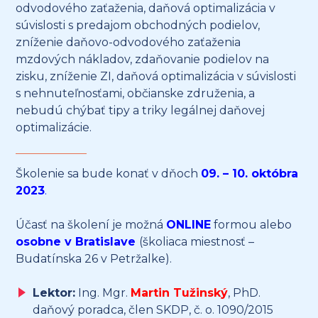
odvodového zaťaženia, daňová optimalizácia v
súvislosti s predajom obchodných podielov,
zníženie daňovo-odvodového zaťaženia
mzdových nákladov, zdaňovanie podielov na
zisku, zníženie ZI, daňová optimalizácia v súvislosti
s nehnuteľnosťami, občianske združenia, a
nebudú chýbať tipy a triky legálnej daňovej
optimalizácie.
Školenie sa bude konať v dňoch
09. – 10. októbra
2023
.
Účasť na školení je možná
ONLINE
formou alebo
osobne v Bratislave
(školiaca miestnosť –
Budatínska 26 v Petržalke).
Lektor:
Ing. Mgr.
Martin Tužinský
, PhD.
daňový poradca, člen SKDP, č. o. 1090/2015