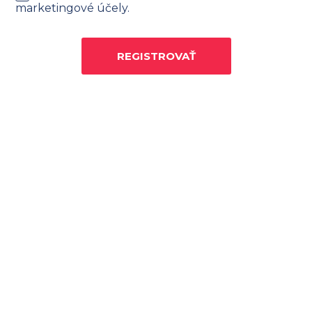
marketingové účely.
REGISTROVAŤ
Sme občianske združenie zamerané na
združovanie, rozvoj a podporu profesie
účtovníkov a personalistov a šírenie ich
dobrého mena.
Nie sme spokojní s tým, ako
sa s účtovníkmi a mzdármi narába, prehliada