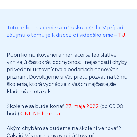
Toto online školenie sa už uskutočnilo. V prípade
záujmu o tému je k dispozícií videoškolenie –
TU
.
Popri komplikovanej a meniacej sa legislatíve
vznikajú častokrát pochybnosti, nejasnosti i chyby
pri vedení účtovníctva a podaniach daňových
priznaní. Dovoľujeme si Vás preto pozvať na tému
školenia, ktorá vychádza z Vašich najčastejšie
kladených otázok.
Školenie sa bude konať
27. mája 2022
(od 09:00
hod.)
ONLINE formou
Akým chybám sa budeme na školení venovať?
Čakajú Vás napr. chyby pri účtovaní