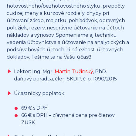
hotovostného/bezhotovostného styku, prepočty
cudzej meny a kurzové rozdiely, chyby pri
účtovaní zásob, majetku, pohľadávok, opravných
položiek, rezerv, nesprávne účtovanie na účtoch
nákladov a výnosov. Spomenieme aj techniku
vedenia účtovníctva a účtovanie na analytických a
podsúvahových účtoch, či náležitosti účtovných
dokladov. Tešíme sa na Vašu účasť!
Lektor: Ing. Mgr.
Martin Tužinský
, PhD.
daňový poradca, člen SKDP, č. o. 1090/2015
Účastnícky poplatok:
69 € s DPH
66 € s DPH – zľavnená cena pre členov
ZÚSK