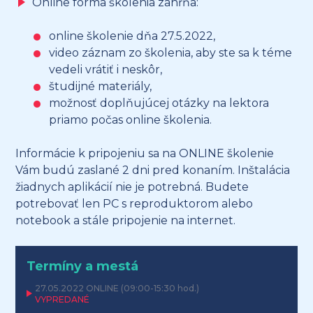
Online forma školenia zahŕňa:
online školenie dňa 27.5.2022,
video záznam zo školenia, aby ste sa k téme
vedeli vrátiť i neskôr,
študijné materiály,
možnosť doplňujúcej otázky na lektora
priamo počas online školenia.
Informácie k pripojeniu sa na ONLINE školenie
Vám budú zaslané 2 dni pred konaním. Inštalácia
žiadnych aplikácií nie je potrebná. Budete
potrebovať len PC s reproduktorom alebo
notebook a stále pripojenie na internet.
Termíny a mestá
27.05.2022
ONLINE
(09:00-15:30 hod.)
VYPREDANÉ