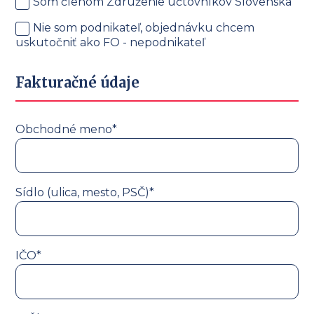
Som členom Združenie účtovníkov Slovenska
Nie som podnikateľ, objednávku chcem
uskutočniť ako FO - nepodnikateľ
Fakturačné údaje
Obchodné meno*
Sídlo (ulica, mesto, PSČ)*
IČO*