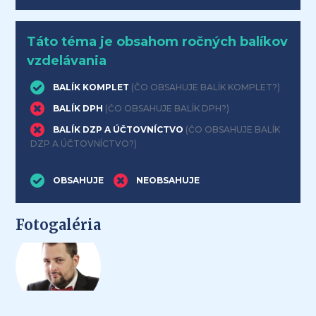
Táto téma je obsahom ročných balíkov
vzdelávania
BALÍK KOMPLET
(ČO OBSAHUJE BALÍK KOMPLET?)
BALÍK DPH
(ČO OBSAHUJE BALÍK DPH?)
BALÍK DZP A ÚČTOVNÍCTVO
(ČO OBSAHUJE BALÍK
DZP A ÚČTOVNÍCTVO?)
OBSAHUJE
NEOBSAHUJE
Fotogaléria