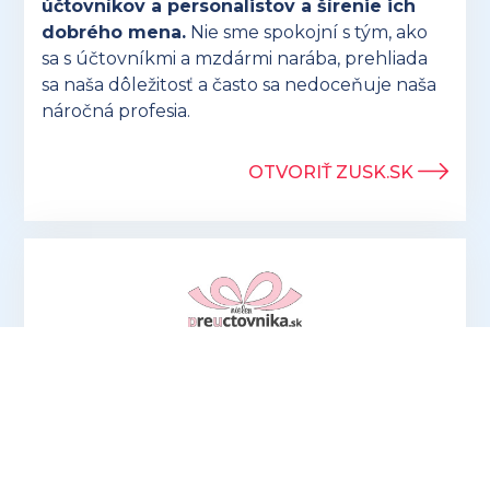
účtovníkov a personalistov a šírenie ich
dobrého mena.
Nie sme spokojní s tým, ako
sa s účtovníkmi a mzdármi narába, prehliada
sa naša dôležitosť a často sa nedoceňuje naša
náročná profesia.
OTVORIŤ ZUSK.SK
Hľadáte ideálny darček pre účtovníkov? V
ponuke eshopu preuctovnika.sk nájdete
vtipné aj praktické
produkty, ktoré potešia
každého!