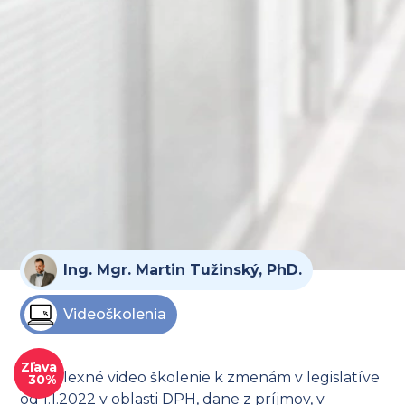
Ing. Mgr. Martin Tužinský, PhD.
Videoškolenia
Zľava
Komplexné video školenie k zmenám v legislatíve
30%
od 1.1.2022 v oblasti DPH, dane z príjmov, v