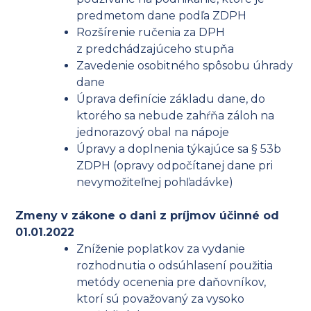
predmetom dane podľa ZDPH
Rozšírenie ručenia za DPH
z predchádzajúceho stupňa
Zavedenie osobitného spôsobu úhrady
dane
Úprava definície základu dane, do
ktorého sa nebude zahŕňa záloh na
jednorazový obal na nápoje
Úpravy a doplnenia týkajúce sa § 53b
ZDPH (opravy odpočítanej dane pri
nevymožiteľnej pohľadávke)
Zmeny v zákone o dani z príjmov účinné od
01.01.2022
Zníženie poplatkov za vydanie
rozhodnutia o odsúhlasení použitia
metódy ocenenia pre daňovníkov,
ktorí sú považovaný za vysoko