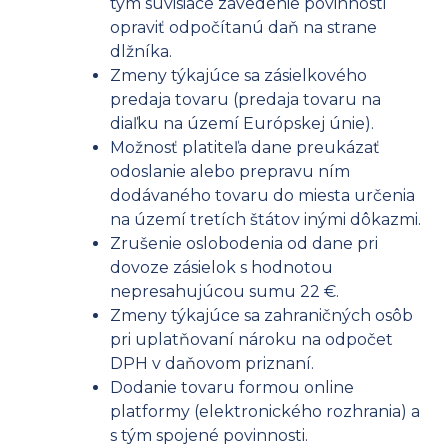
tým súvisiace zavedenie povinnosti
opraviť odpočítanú daň na strane
dlžníka.
Zmeny týkajúce sa zásielkového
predaja tovaru (predaja tovaru na
diaľku na území Európskej únie).
Možnosť platiteľa dane preukázať
odoslanie alebo prepravu ním
dodávaného tovaru do miesta určenia
na území tretích štátov inými dôkazmi.
Zrušenie oslobodenia od dane pri
dovoze zásielok s hodnotou
nepresahujúcou sumu 22 €.
Zmeny týkajúce sa zahraničných osôb
pri uplatňovaní nároku na odpočet
DPH v daňovom priznaní.
Dodanie tovaru formou online
platformy (elektronického rozhrania) a
s tým spojené povinnosti.