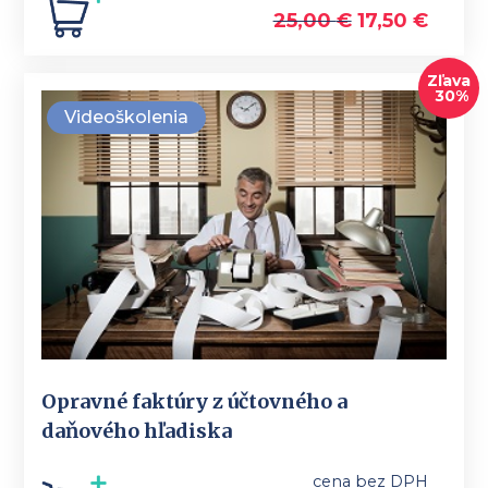
25,00
€
17,50
€
Zľava
30%
Videoškolenia
Opravné faktúry z účtovného a
daňového hľadiska
cena bez DPH