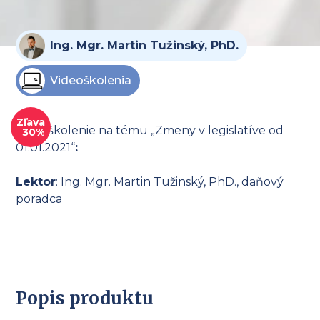
Ing. Mgr. Martin Tužinský, PhD.
Videoškolenia
Zľava
Videoškolenie na tému „Zmeny v legislatíve od
30%
01.01.2021“
:
Lektor
: Ing. Mgr. Martin Tužinský, PhD., daňový
poradca
Popis produktu