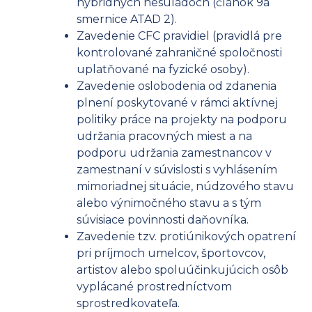
hybridných nesúladoch (článok 9a
smernice ATAD 2).
Zavedenie CFC pravidiel (pravidlá pre
kontrolované zahraničné spoločnosti
uplatňované na fyzické osoby).
Zavedenie oslobodenia od zdanenia
plnení poskytované v rámci aktívnej
politiky práce na projekty na podporu
udržania pracovných miest a na
podporu udržania zamestnancov v
zamestnaní v súvislosti s vyhlásením
mimoriadnej situácie, núdzového stavu
alebo výnimočného stavu a s tým
súvisiace povinnosti daňovníka.
Zavedenie tzv. protiúnikových opatrení
pri príjmoch umelcov, športovcov,
artistov alebo spoluúčinkujúcich osôb
vyplácané prostredníctvom
sprostredkovateľa.