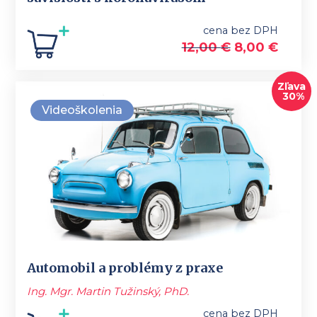
cena bez DPH
Original
Curre
12,00
€
8,00
€
price
price
was:
is:
Zľava
30%
12,00 €.
8,00 €
Videoškolenia
Automobil a problémy z praxe
Ing. Mgr. Martin Tužinský, PhD.
cena bez DPH