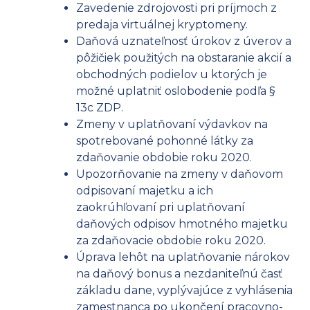
Zavedenie zdrojovosti pri príjmoch z
predaja virtuálnej kryptomeny.
Daňová uznateľnosť úrokov z úverov a
pôžičiek použitých na obstaranie akcií a
obchodných podielov u ktorých je
možné uplatniť oslobodenie podľa §
13c ZDP.
Zmeny v uplatňovaní výdavkov na
spotrebované pohonné látky za
zdaňovanie obdobie roku 2020.
Upozorňovanie na zmeny v daňovom
odpisovaní majetku a ich
zaokrúhľovaní pri uplatňovaní
daňových odpisov hmotného majetku
za zdaňovacie obdobie roku 2020.
Úprava lehôt na uplatňovanie nárokov
na daňový bonus a nezdaniteľnú časť
základu dane, vyplývajúce z vyhlásenia
zamestnanca po ukončení pracovno-