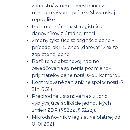
zamestnávaním zamestnancov s
miestom výkonu práce v Slovenskej
republike.
Posunutie účinnosti registrácie
daňovníkov z úradnej moci.
Zmeny týkajúce sa asignácie dane v
prípade, ak PO chce „darovať“ 2 % zo
zaplatenej dane.
Rozšírenie obsahovej náplne
osvedčovania splnenia podmienok
prijímateľov dane notárskou komorou.
Kontrolované zahraničné spoločnosti (§
51h, § 51i).
Prechodné ustanovenia a z toho
vyplývajúce aplikácie jednotlivých
zmien ZDP (§ 52zzi, § 52zzj).
Mikrodaňovník v legislatíve platnej od
01.01.2021.