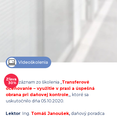
Videoškolenia
Zľava
Video záznam zo školenia „
Transferové
30%
oceňovanie – využitie v praxi a úspešná
obrana pri daňovej kontrole
„, ktoré sa
uskutočnilo dňa 05.10.2020.
Lektor
: Ing.
Tomáš Janoušek
,
daňový poradca