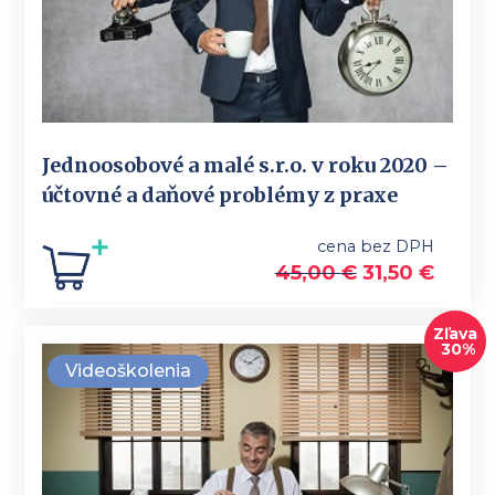
Jednoosobové a malé s.r.o. v roku 2020 –
účtovné a daňové problémy z praxe
cena bez DPH
45,00
€
31,50
€
Zľava
30%
Videoškolenia