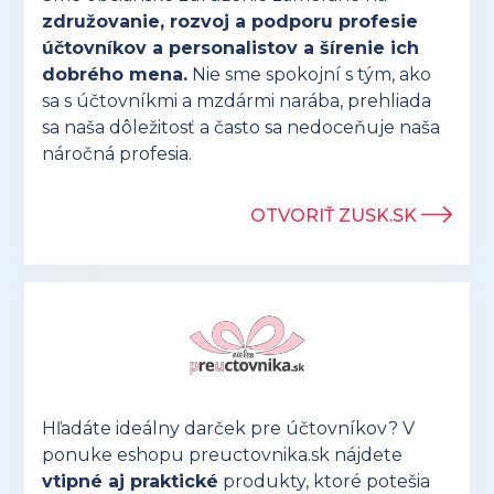
združovanie, rozvoj a podporu profesie
účtovníkov a personalistov a šírenie ich
dobrého mena.
Nie sme spokojní s tým, ako
sa s účtovníkmi a mzdármi narába, prehliada
sa naša dôležitosť a často sa nedoceňuje naša
náročná profesia.
OTVORIŤ ZUSK.SK
Hľadáte ideálny darček pre účtovníkov? V
ponuke eshopu preuctovnika.sk nájdete
vtipné aj praktické
produkty, ktoré potešia