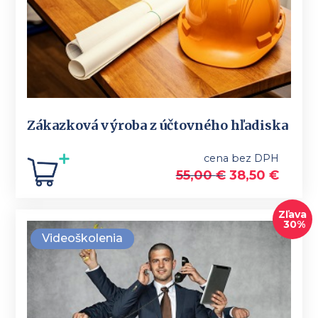
Zákazková výroba z účtovného hľadiska
cena bez DPH
55,00
€
38,50
€
Zľava
30%
Videoškolenia