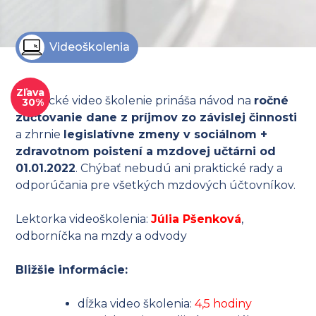
Videoškolenia
Zľava
Praktické video školenie prináša návod na
ročné
30%
zúčtovanie dane z príjmov zo závislej činnosti
a zhrnie
legislatívne zmeny v sociálnom +
zdravotnom poistení a mzdovej učtárni od
01.01.2022
. Chýbať nebudú ani praktické rady a
odporúčania pre všetkých mzdových účtovníkov.
Lektorka videoškolenia:
Júlia Pšenková
,
odborníčka na mzdy a odvody
Bližšie informácie:
dĺžka video školenia:
4,5 hodiny