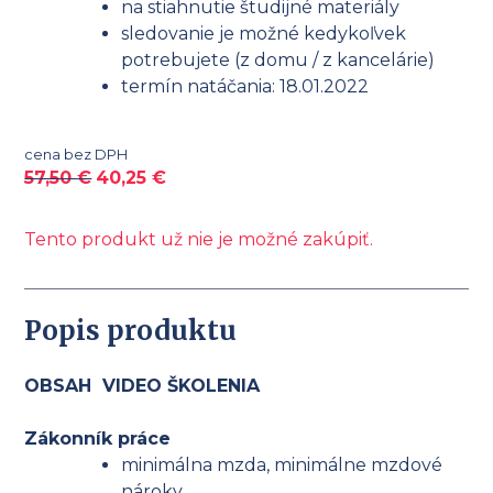
na stiahnutie študijné materiály
sledovanie je možné kedykoľvek
potrebujete (z domu / z kancelárie)
termín natáčania: 18.01.2022
cena bez DPH
57,50
€
40,25
€
Tento produkt už nie je možné zakúpiť.
Popis produktu
OBSAH VIDEO ŠKOLENIA
Zákonník práce
minimálna mzda, minimálne mzdové
nároky