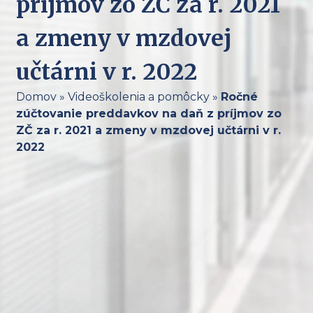
príjmov zo ZČ za r. 2021
a zmeny v mzdovej
učtárni v r. 2022
Domov
»
Videoškolenia a pomôcky
»
Ročné
zúčtovanie preddavkov na daň z príjmov zo
ZČ za r. 2021 a zmeny v mzdovej učtárni v r.
2022