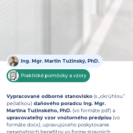
Ing. Mgr. Martin Tužinský, PhD.
Praktické pomôcky a vzory
Vypracované odborné stanovisko
(s „okrúhlou“
pečiatkou)
daňového poradcu Ing. Mgr.
Martina Tužinského, PhD.
(vo formáte pdf) a
upravovateľný vzor vnútorného predpisu
(vo
formáte docx), upravujúceho poskytovanie
nepeňažných benefitov vo forme stravných