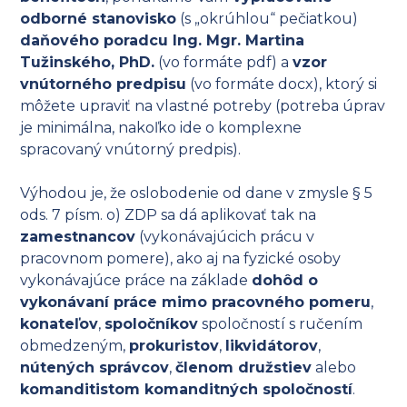
odborné stanovisko
(s „okrúhlou“ pečiatkou)
daňového poradcu Ing. Mgr. Martina
Tužinského, PhD.
(vo formáte pdf) a
vzor
vnútorného predpisu
(vo formáte docx), ktorý si
môžete upraviť na vlastné potreby (potreba úprav
je minimálna, nakoľko ide o komplexne
spracovaný vnútorný predpis).
Výhodou je, že oslobodenie od dane v zmysle § 5
ods. 7 písm. o) ZDP sa dá aplikovať tak na
zamestnancov
(vykonávajúcich prácu v
pracovnom pomere), ako aj na fyzické osoby
vykonávajúce práce na základe
dohôd o
vykonávaní práce mimo pracovného pomeru
,
konateľov
,
spoločníkov
spoločností s ručením
obmedzeným,
prokuristov
,
likvidátorov
,
nútených správcov
,
členom družstiev
alebo
komanditistom komanditných spoločností
.