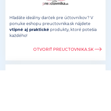
Hľadáte ideálny darček pre účtovníkov? V
ponuke eshopu preuctovnika.sk nájdete
vtipné aj praktické
produkty, ktoré potešia
každého!
OTVORIŤ PREUCTOVNIKA.SK
Prihlásením sa k odberu newslettrov
súhlasíte so spracúvaním osobných údajov
na účely oslovovania s marketingovými