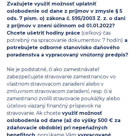
Zvažujete využiť možnosť uplatniť
oslobodenie od dane z príjmov v zmysle § 5
ods. 7 písm. o) zákona č. 595/2003 Z. z. o dani
z príjmov v znení účinnom od 01.01.2022?
Chcete ušetriť hodiny práce
(celkový čas
potrebný na spracovanie dokumentov: 7 hodín)
a
potrebujete odborné stanovisko daňového
poradenstva a vypracovaný vnútorný predpis?
Nie je podstatné, či ako zamestnávateľ
zabezpečujete stravovanie zamestnancov vo
vlastnom stravovacom zariadení alebo v
zmluvnom stravovacom zariadení, resp. či si
zamestnanci zvolili stravovacie poukážky alebo
účelovo viazaný finančný príspevok na
stravovanie. Ak chcete
využiť možnosť
oslobodenia od dane (až do výšky 500 € za
zdaňovacie obdobie) pri nepeňažných
benefitoch
, ponúkame Vám
vypracované