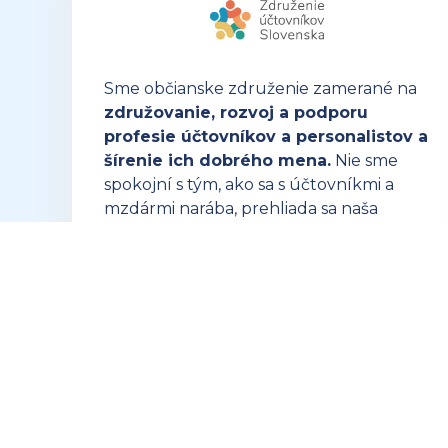
Sme občianske združenie zamerané na
združovanie, rozvoj a podporu
profesie účtovníkov a personalistov a
šírenie ich dobrého mena.
Nie sme
spokojní s tým, ako sa s účtovníkmi a
mzdármi narába, prehliada sa naša
dôležitosť a často sa nedoceňuje naša
náročná profesia.
OTVORIŤ ZUSK.SK