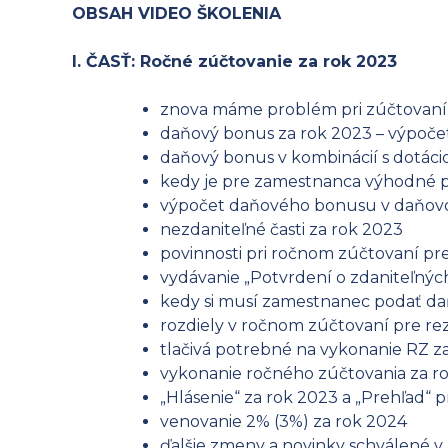
OBSAH VIDEO ŠKOLENIA
I. ČASŤ:
Ročné zúčtovanie za rok 2023
znova máme problém pri zúčtovaní 
daňový bonus za rok 2023 – výpoče
daňový bonus v kombinácií s dotácio
kedy je pre zamestnanca výhodné p
výpočet daňového bonusu v daňov
nezdaniteľné časti za rok 2023
povinnosti pri ročnom zúčtovaní pr
vydávanie „Potvrdení o zdaniteľnýc
kedy si musí zamestnanec podať da
rozdiely v ročnom zúčtovaní pre re
tlačivá potrebné na vykonanie RZ z
vykonanie ročného zúčtovania za ro
„Hlásenie“ za rok 2023 a „Prehľad“ 
venovanie 2% (3%) za rok 2024
ďalšie zmeny a novinky schválené v