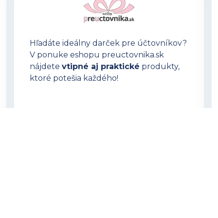
Hľadáte ideálny darček pre účtovníkov?
V ponuke eshopu preuctovnika.sk
nájdete
vtipné aj praktické
produkty,
ktoré potešia každého!
OTVORIŤ PREUCTOVNIKA.SK