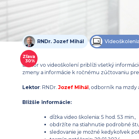
RNDr. Jozef Mihál
Videoškoleni
Zľava
30%
Lektor vo videoškolení priblíži všetký inform
zmeny a informácie k ročnému zúčtovaniu predd
Lektor
: RNDr.
Jozef Mihál
, odborník na mzdy
Bližšie informácie:
dĺžka video školenia: 5 hod. 53 min.,
obdržíte na stiahnutie podrobné štu
sledovanie je možné kedykoľvek potr