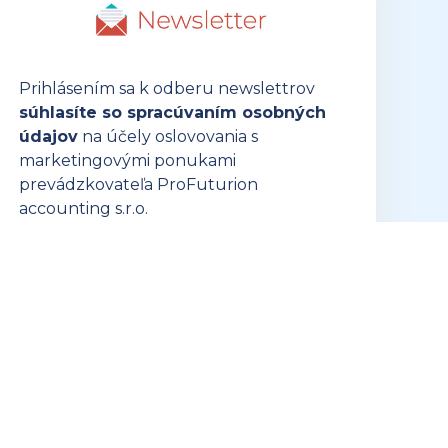
Prihlásením sa k odberu newslettrov
súhlasíte so spracúvaním osobných
údajov
na účely oslovovania s
marketingovými ponukami
prevádzkovateľa ProFuturion
accounting s.r.o.
PRIHLÁSIŤ SA K ODBERU