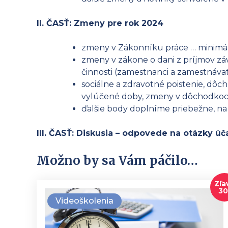
II. ČASŤ: Zmeny pre rok 2024
zmeny v Zákonníku práce … minimá
zmeny v zákone o dani z príjmov závi
činnosti (zamestnanci a zamestnávat
sociálne a zdravotné poistenie, dô
vylúčené doby, zmeny v dôchodkoc
ďalšie body doplníme priebežne, n
III. ČASŤ: Diskusia – odpovede na otázky úč
Možno by sa Vám páčilo…
Zľa
3
Videoškolenia