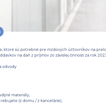
a
ácie, ktoré sú potrebné pre mzdových účtovníkov na prel
avkov na daň z príjmov zo závislej činnosti za rok 2023
 a odvody
dijné materiály,
ebujete (z domu / z kancelárie),