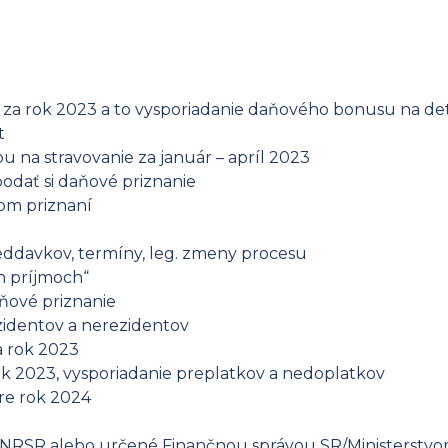
za rok 2023 a to vysporiadanie daňového bonusu na det
t
u na stravovanie za január – apríl 2023
odať si daňové priznanie
om priznaní
eddavkov, termíny, leg. zmeny procesu
h príjmoch“
ňové priznanie
zidentov a nerezidentov
a rok 2023
k 2023, vysporiadanie preplatkov a nedoplatkov
pre rok 2024
 NRSR alebo určené Finančnou správou SR/Ministerstvom