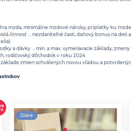
lna mzda, minimálne mzdové nároky, príplatky ku mzd
slá činnosť … nezdaniteľné časti, daňový bonus na deti a
elia)
chodky a dávky … min. a max. vymeriavacie základy, zmen
h, rodičovský dôchodok v roku 2024
a základe zmien schválených novou vládou a potvrden
astníkov
va
0%
Diáre