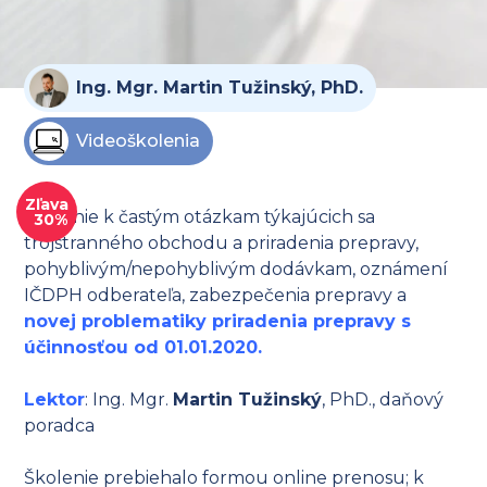
Ing. Mgr. Martin Tužinský, PhD.
Videoškolenia
Zľava
Školenie k častým otázkam týkajúcich sa
30%
trojstranného obchodu a priradenia prepravy,
pohyblivým/nepohyblivým dodávkam, oznámení
IČDPH odberateľa, zabezpečenia prepravy a
novej problematiky priradenia prepravy s
účinnosťou od 01.01.2020.
Lektor
: Ing. Mgr.
Martin Tužinský
, PhD., daňový
poradca
Školenie prebiehalo formou online prenosu; k