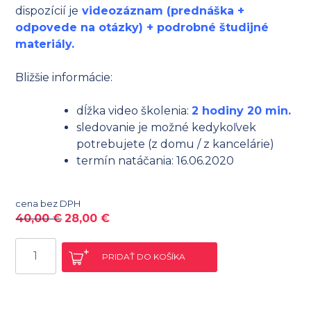
dispozícií je
videozáznam (prednáška +
odpovede na otázky) + podrobné študijné
materiály.
Bližšie informácie:
dĺžka video školenia:
2 hodiny 20 min.
sledovanie je možné kedykoľvek
potrebujete (z domu / z kancelárie)
termín natáčania: 16.06.2020
cena bez DPH
40,00
€
28,00
€
množstvo
PRIDAŤ DO KOŠÍKA
Priradenie
prepravy
pri