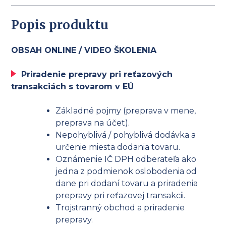
reťazových
transakciách
Popis produktu
s
tovarom
v
OBSAH ONLINE / VIDEO ŠKOLENIA
EÚ
Priradenie prepravy pri reťazových
transakciách s tovarom v EÚ
Základné pojmy (preprava v mene,
preprava na účet).
Nepohyblivá / pohyblivá dodávka a
určenie miesta dodania tovaru.
Oznámenie IČ DPH odberateľa ako
jedna z podmienok oslobodenia od
dane pri dodaní tovaru a priradenia
prepravy pri reťazovej transakcii.
Trojstranný obchod a priradenie
prepravy.