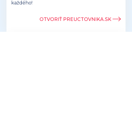
každého!
OTVORIŤ PREUCTOVNIKA.SK
Prihlásením sa k odberu newslettrov
súhlasíte so spracúvaním osobných údajov
na účely oslovovania s marketingovými
ponukami prevádzkovateľa ProFuturion
accounting s.r.o.
PRIHLÁSIŤ SA K ODBERU