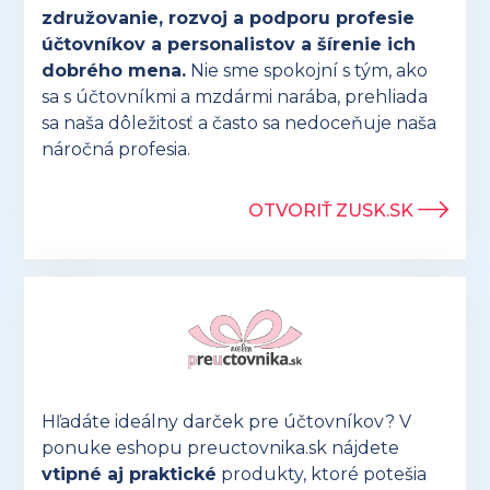
združovanie, rozvoj a podporu profesie
účtovníkov a personalistov a šírenie ich
dobrého mena.
Nie sme spokojní s tým, ako
sa s účtovníkmi a mzdármi narába, prehliada
sa naša dôležitosť a často sa nedoceňuje naša
náročná profesia.
OTVORIŤ ZUSK.SK
Hľadáte ideálny darček pre účtovníkov? V
ponuke eshopu preuctovnika.sk nájdete
vtipné aj praktické
produkty, ktoré potešia