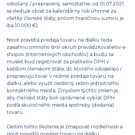
odoslaný / prepravený, samostatne; od 01.07.2021
sa sleduje obrat za kalendárny rok úhrnne za
všetky členské štáty, pričom hraničnou sumou je
iba 10 000 €).
Nové pravidlá predaja tovaru na diaľku teda
zasiahnu omnoho širší okruh prevádzkovateľov e-
shopov (internetových obchodov) a budú sa
musieť buď registrovať za platiteľov DPH v
každom členskom štáte, do ktorého odosielajú /
prepravujú tovar v režime predaja tovaru na
diaľku, alebo využiť osobitný režim jednotného
kontaktného miesta. Zmyslom týchto zmien je,
aby členské štáty boli oprávnené vybrať DPH
podľa skutočného miesta spotreby (dodania)
tovaru.
Cieľom tohto školenia je zmapovať rozdielnosti a
nové pravidlá predaja tovaru na diaľku.