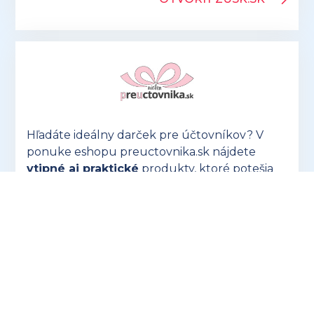
Hľadáte ideálny darček pre účtovníkov? V
ponuke eshopu preuctovnika.sk nájdete
vtipné aj praktické
produkty, ktoré potešia
každého!
OTVORIŤ PREUCTOVNIKA.SK