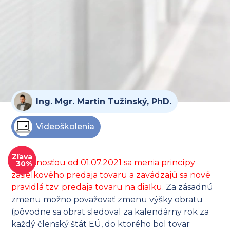
Ing. Mgr. Martin Tužinský, PhD.
Videoškolenia
Zľava
S účinnosťou od 01.07.2021 sa menia princípy
30%
zásielkového predaja tovaru a zavádzajú sa nové
pravidlá tzv. predaja tovaru na diaľku.
Za zásadnú
zmenu možno považovať zmenu výšky obratu
(pôvodne sa obrat sledoval za kalendárny rok za
každý členský štát EÚ, do ktorého bol tovar