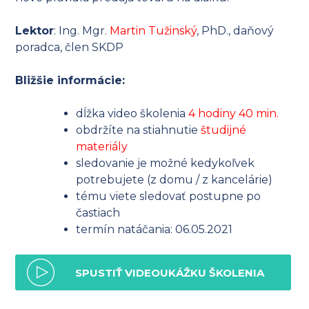
Lektor
: Ing. Mgr.
Martin Tužinský
, PhD., daňový
poradca, člen SKDP
Bližšie informácie:
dĺžka video školenia
4 hodiny 40 min.
obdržíte na stiahnutie
študijné
materiály
sledovanie je možné kedykoľvek
potrebujete (z domu / z kancelárie)
tému viete sledovať postupne po
častiach
termín natáčania: 06.05.2021
SPUSTIŤ VIDEOUKÁŽKU ŠKOLENIA